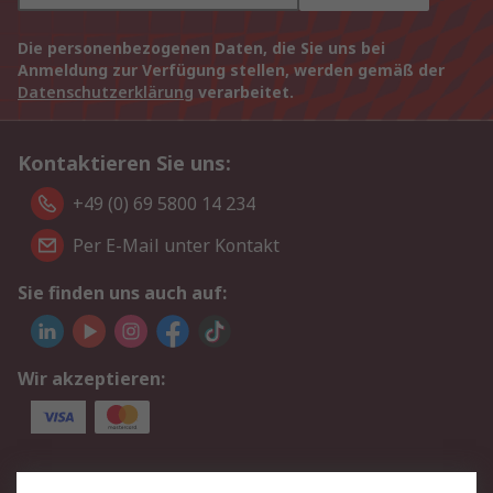
Die personenbezogenen Daten, die Sie uns bei
Anmeldung zur Verfügung stellen, werden gemäß der
Datenschutzerklärung
verarbeitet.
Kontaktieren Sie uns:
+49 (0) 69 5800 14 234
Per E-Mail unter Kontakt
Sie finden uns auch auf:
Wir akzeptieren:
Service