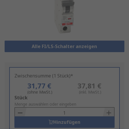
Alle FI/LS-Schalter anzeigen
Zwischensumme (1 Stück)*
31,77 €
37,81 €
(ohne MwSt.)
(inkl. MwSt.)
Add
Stück
to
Menge auswählen oder eingeben
Basket
Hinzufügen