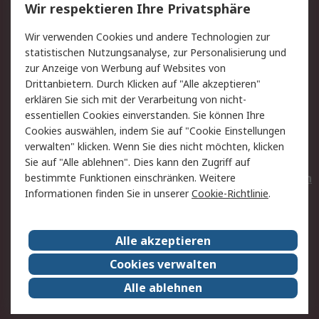
Wir respektieren Ihre Privatsphäre
Value Added Services
Lieferlösungen
Wir verwenden Cookies und andere Technologien zur
Rücksendungen
Kontakt
statistischen Nutzungsanalyse, zur Personalisierung und
Hilfe
Privatkunden
zur Anzeige von Werbung auf Websites von
Drittanbietern. Durch Klicken auf "Alle akzeptieren"
Rechtliches
erklären Sie sich mit der Verarbeitung von nicht-
essentiellen Cookies einverstanden. Sie können Ihre
AGB
Datenschutz
Cookies auswählen, indem Sie auf "Cookie Einstellungen
Cookie-Richtlinie
Zahlungsbedingungen
verwalten" klicken. Wenn Sie dies nicht möchten, klicken
Copyright/Impressum
Entsorgung
Sie auf "Alle ablehnen". Dies kann den Zugriff auf
Elektrogeräte/Batterien
bestimmte Funktionen einschränken. Weitere
Informationen finden Sie in unserer
Cookie-Richtlinie
.
Über RS
Alle akzeptieren
Unternehmen
RS weltweit
Karriere bei RS
Nachhaltigkeit
Cookies verwalten
Qualität/Umwelt/Zertifikate
Presse-Center
Alle ablehnen
Event-Center