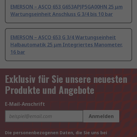
EMERSON – ASCO 653 G653APJP5GA00HN 25 μm
Wartungseinheit Anschluss G 3/4 bis 10 bar
EMERSON – ASCO 653 G 3/4 Wartungseinheit
Halbautomatik 25 μm Integriertes Manometer,
16 bar
Exklusiv für Sie unsere neuesten
Produkte und Angebote
E-Mail-Anschrift
Anmelden
Die personenbezogenen Daten, die Sie uns bei