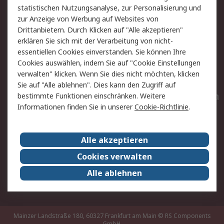
statistischen Nutzungsanalyse, zur Personalisierung und
Hilfe
Privatkunden
zur Anzeige von Werbung auf Websites von
Drittanbietern. Durch Klicken auf "Alle akzeptieren"
Rechtliches
erklären Sie sich mit der Verarbeitung von nicht-
essentiellen Cookies einverstanden. Sie können Ihre
AGB
Datenschutz
Cookies auswählen, indem Sie auf "Cookie Einstellungen
Cookie-Richtlinie
Zahlungsbedingungen
verwalten" klicken. Wenn Sie dies nicht möchten, klicken
Copyright/Impressum
Entsorgung
Sie auf "Alle ablehnen". Dies kann den Zugriff auf
Elektrogeräte/Batterien
bestimmte Funktionen einschränken. Weitere
Informationen finden Sie in unserer
Cookie-Richtlinie
.
Über RS
Alle akzeptieren
Unternehmen
RS weltweit
Karriere bei RS
Nachhaltigkeit
Cookies verwalten
Qualität/Umwelt/Zertifikate
Presse-Center
Alle ablehnen
Event-Center
Mainzer Landstraße 180, 60327 Frankfurt am Main
© RS Components
GmbH,