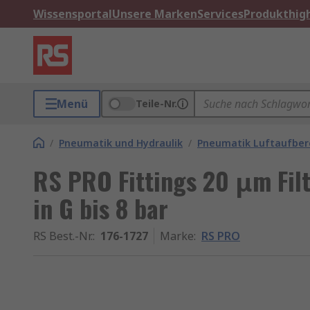
Wissensportal
Unsere Marken
Services
Produkthigh
Menü
Teile-Nr.
/
Pneumatik und Hydraulik
/
Pneumatik Luftaufber
RS PRO Fittings 20 μm Filt
in G bis 8 bar
RS Best.-Nr.
:
176-1727
Marke
:
RS PRO