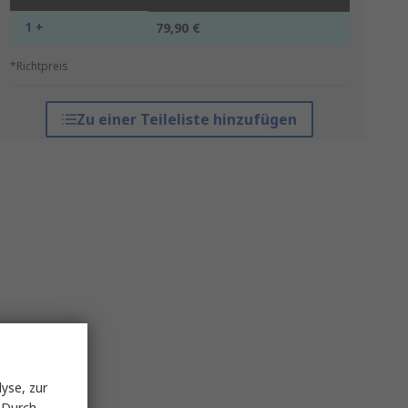
1 +
79,90 €
*Richtpreis
Zu einer Teileliste hinzufügen
yse, zur
 Durch