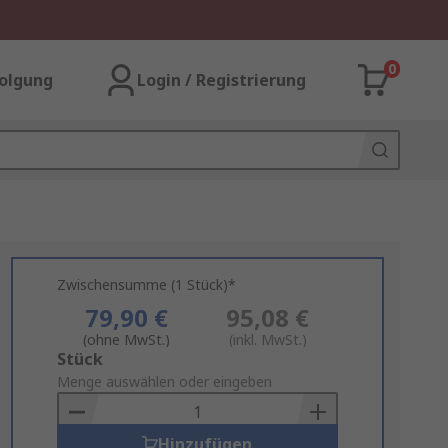
0
olgung
Login / Registrierung
Zwischensumme (1 Stück)*
79,90 €
95,08 €
(ohne MwSt.)
(inkl. MwSt.)
Add
Stück
to
Menge auswählen oder eingeben
Basket
Hinzufügen