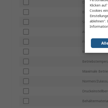
Durchflussrate 
Klicken auf 
Cookies ein
Betriebsdruck m
Einstellung
ablehnen". 
Serie
Information
Anschluss - Gew
Filtergröße
All
Manometeransc
Betriebstempera
Maximale Betri
Normen/Zulass
Druckeinstellber
Behältermateria