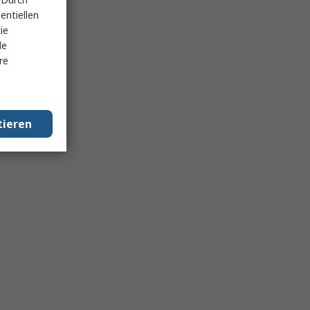
entiellen
ie
le
re
tieren