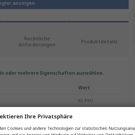
regler anzeigen
Rechtliche
Produktdetails
Anforderungen
ein oder mehrere Eigenschaften auswählen.
Wert
RS PRO
Filterregler
ektieren Ihre Privatsphäre
1/4 in G
en Cookies und andere Technologien zur statistischen Nutzungsanal
erung und zur Anzeige von Werbung auf Websites von Drittanbietern.