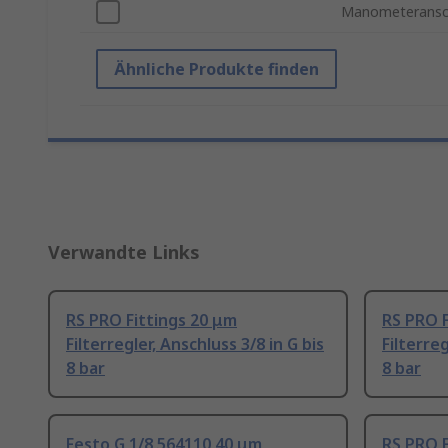
Manometeransch
Ähnliche Produkte finden
Verwandte Links
RS PRO Fittings 20 μm
RS PRO F
Filterregler, Anschluss 3/8 in G bis
Filterreg
8 bar
8 bar
Festo G 1/8 564110 40 μm
RS PRO F