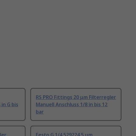
RS PRO Fittings 20 μm Filterregler
 in G bis
Manuell Anschluss 1/8 in bis 12
bar
ler
Festo G 1/4 529224 5 μm