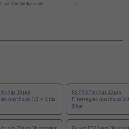
luss Standardgewinde
G
ittings 20 μm
RS PRO Fittings 20 μm
ler, Anschluss 1/2 in G bis
Filterregler, Anschluss 3/4
8 bar
ittings 20 μm Filterregler
Parker P32 5 μm Filterreg