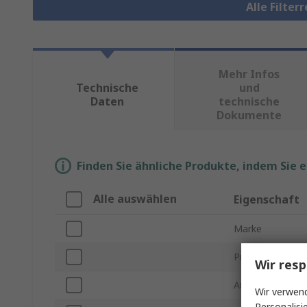
Alle Filter
Mehr Infos
Technische
und
Daten
technische
Dokumente
Finden Sie ähnliche Produkte, indem Sie 
Alle auswählen
Eigenschaft
Marke
Produkt Typ
Wir resp
Anschlussgröße
Wir verwend
Personalisi