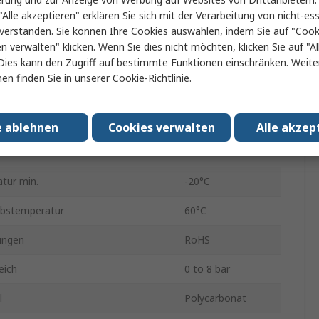
max.
1650NL/min
"Alle akzeptieren" erklären Sie sich mit der Verarbeitung von nicht-ess
verstanden. Sie können Ihre Cookies auswählen, indem Sie auf "Cook
ax.
8 bar
en verwalten" klicken. Wenn Sie dies nicht möchten, klicken Sie auf "Al
Dies kann den Zugriff auf bestimmte Funktionen einschränken. Weite
Fittings
en finden Sie in unserer
Cookie-Richtlinie
.
indestandard
G
20μm
e ablehnen
Cookies verwalten
Alle akzep
hluss Größe
1/8 in
tur min.
-20°C
ebstemperatur
60°C
ungen
RoHS
eich
0 to 8 bar
l
Polycarbonat