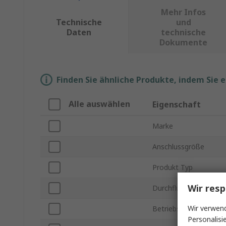
Mehr Infos
Technische
und
Daten
technische
Dokumente
Finden Sie ähnliche Produkte, indem Sie 
Alle auswählen
Eigenschaft
Marke
Anschlussgröße
Produkt Typ
Wir resp
Durchflussrate max.
Wir verwend
Betriebsdruck max.
Personalisi