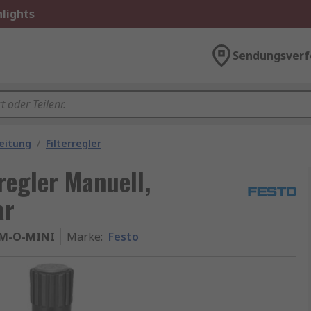
lights
Sendungsverf
eitung
/
Filterregler
regler Manuell,
ar
5M-O-MINI
Marke
:
Festo