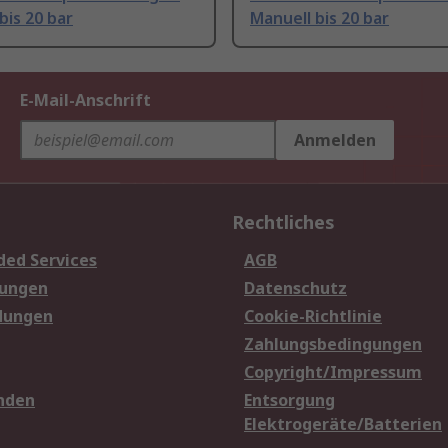
bis 20 bar
Manuell bis 20 bar
E-Mail-Anschrift
Anmelden
Rechtliches
ded Services
AGB
sungen
Datenschutz
dungen
Cookie-Richtlinie
Zahlungsbedingungen
Copyright/Impressum
nden
Entsorgung
Elektrogeräte/Batterien