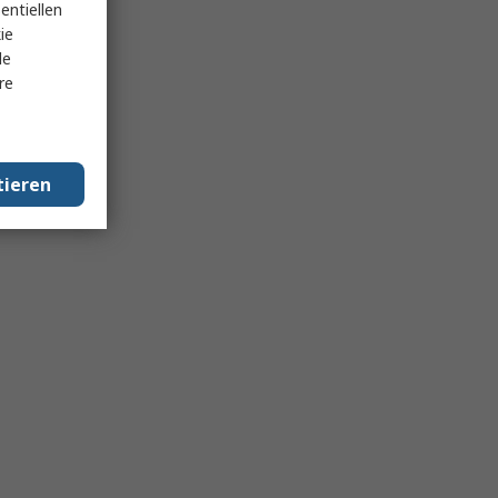
entiellen
ie
le
re
tieren