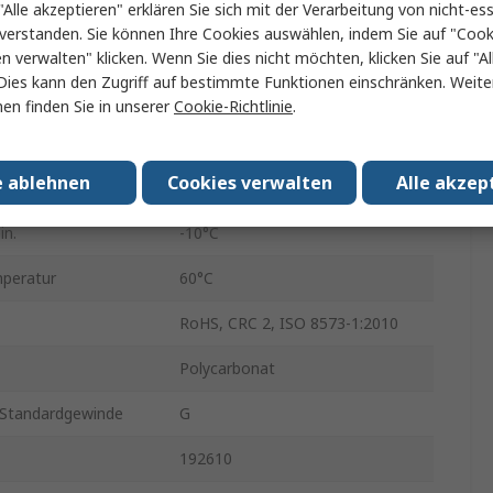
tandard
G
"Alle akzeptieren" erklären Sie sich mit der Verarbeitung von nicht-ess
verstanden. Sie können Ihre Cookies auswählen, indem Sie auf "Cook
D
en verwalten" klicken. Wenn Sie dies nicht möchten, klicken Sie auf "Al
Dies kann den Zugriff auf bestimmte Funktionen einschränken. Weite
Manuell
en finden Sie in unserer
Cookie-Richtlinie
.
5μm
e ablehnen
Cookies verwalten
Alle akzep
 Größe
Prepared For G1/8
in.
-10°C
peratur
60°C
RoHS, CRC 2, ISO 8573-1:2010
Polycarbonat
Standardgewinde
G
192610