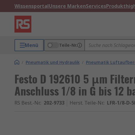
Wissensportal
Unsere Marken
Services
Produkthigh
Menü
Teile-Nr.
/
Pneumatik und Hydraulik
/
Pneumatik Luftaufber
Festo D 192610 5 μm Filter
Anschluss 1/8 in G bis 12 b
RS Best.-Nr.
:
202-9733
Herst. Teile-Nr.
:
LFR-1/8-D-