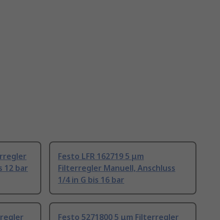
rregler
Festo LFR 162719 5 μm
s 12 bar
Filterregler Manuell, Anschluss
1/4 in G bis 16 bar
rregler
Festo 5271800 5 μm Filterregler