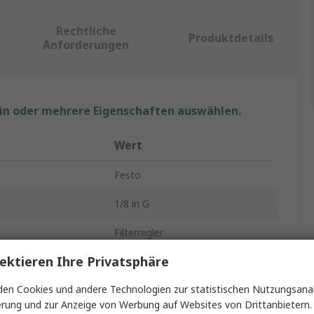
Rechtliche
Produktdetails
Anforderungen
ein oder mehrere Eigenschaften auswählen.
Wert
Festo
1/8 in G
Filterregler
ektieren Ihre Privatsphäre
650l/min
en Cookies und andere Technologien zur statistischen Nutzungsanal
12 bar
erung und zur Anzeige von Werbung auf Websites von Drittanbietern.