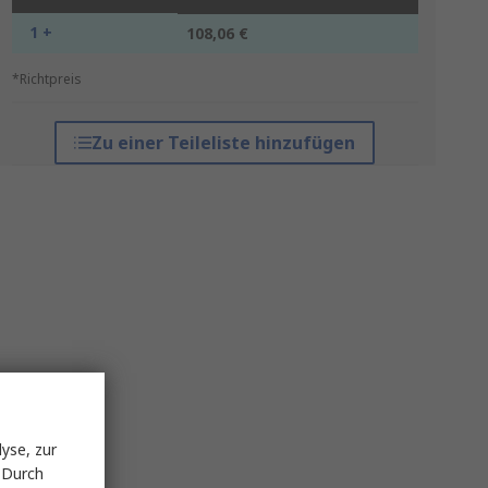
1 +
108,06 €
*Richtpreis
Zu einer Teileliste hinzufügen
yse, zur
 Durch