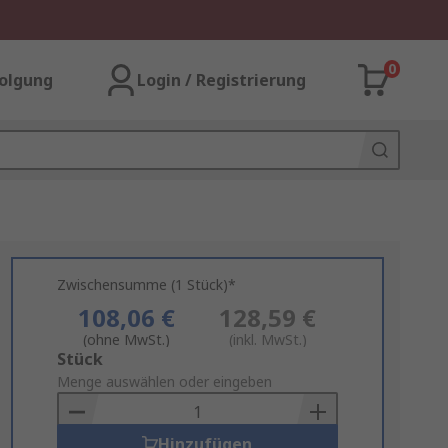
0
olgung
Login / Registrierung
Zwischensumme (1 Stück)*
108,06 €
128,59 €
(ohne MwSt.)
(inkl. MwSt.)
Add
Stück
to
Menge auswählen oder eingeben
Basket
Hinzufügen