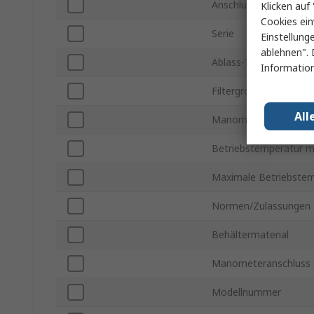
Anschluss - Gewindes
Klicken auf 
Cookies ein
Serie
Einstellung
ablehnen". 
Ablass-Typ
Information
Filtergröße
All
Manometeranschluss
Betriebstemperatur m
Maximale Betriebstem
Normen/Zulassungen
Behältermaterial
Manometeranschluss 
Modellnummer