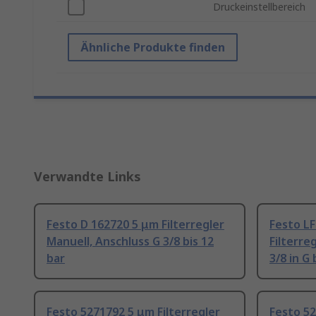
Druckeinstellbereich
Ähnliche Produkte finden
Verwandte Links
Festo D 162720 5 μm Filterregler
Festo L
Manuell, Anschluss G 3/8 bis 12
Filterre
bar
3/8 in G 
Festo 5271792 5 μm Filterregler
Festo 52