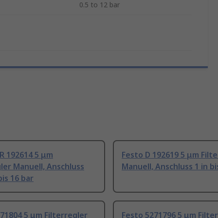
0.5 to 12 bar
FR 192614 5 μm
Festo D 192619 5 μm Filte
gler Manuell, Anschluss
Manuell, Anschluss 1 in bi
bis 16 bar
71804 5 μm Filterregler
Festo 5271796 5 μm Filte