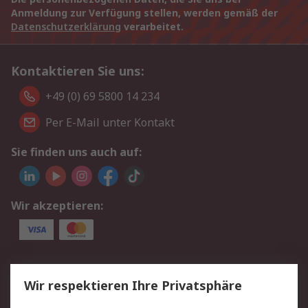
Anmeldung zur Verfügung stellen, werden gemäß der
Datenschutzerklärung
verarbeitet.
Kontaktieren Sie uns:
+49 (0) 69 5800 14 234
Per E-Mail unter Kontakt
Sie finden uns auch auf:
Wir akzeptieren:
Service
Wir respektieren Ihre Privatsphäre
Value Added Services
Lieferlösungen