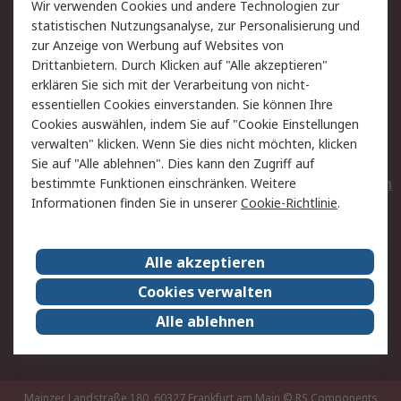
Wir verwenden Cookies und andere Technologien zur
Rücksendungen
Kontakt
statistischen Nutzungsanalyse, zur Personalisierung und
Hilfe
Privatkunden
zur Anzeige von Werbung auf Websites von
Drittanbietern. Durch Klicken auf "Alle akzeptieren"
Rechtliches
erklären Sie sich mit der Verarbeitung von nicht-
essentiellen Cookies einverstanden. Sie können Ihre
AGB
Datenschutz
Cookies auswählen, indem Sie auf "Cookie Einstellungen
Cookie-Richtlinie
Zahlungsbedingungen
verwalten" klicken. Wenn Sie dies nicht möchten, klicken
Copyright/Impressum
Entsorgung
Sie auf "Alle ablehnen". Dies kann den Zugriff auf
Elektrogeräte/Batterien
bestimmte Funktionen einschränken. Weitere
Informationen finden Sie in unserer
Cookie-Richtlinie
.
Über RS
Alle akzeptieren
Unternehmen
RS weltweit
Karriere bei RS
Nachhaltigkeit
Cookies verwalten
Qualität/Umwelt/Zertifikate
Presse-Center
Alle ablehnen
Event-Center
Mainzer Landstraße 180, 60327 Frankfurt am Main
© RS Components