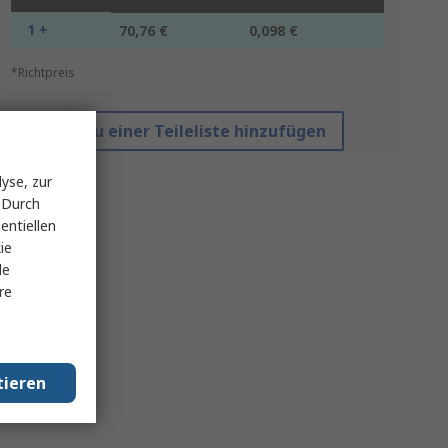
1 +
70,76 €
0,098 €
*Richtpreis
Zu einer Teileliste hinzufügen
yse, zur
 Durch
entiellen
ie
le
re
tieren