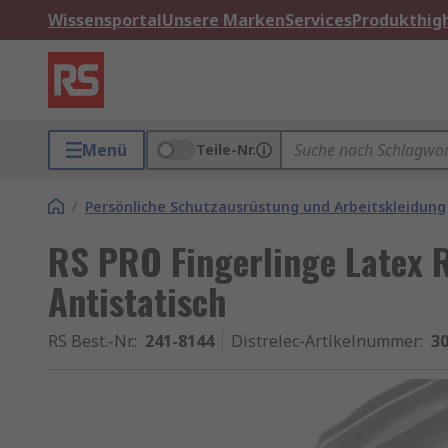
Wissensportal
Unsere Marken
Services
Produkthigh
Menü
Teile-Nr.
/
Persönliche Schutzausrüstung und Arbeitskleidung
RS PRO Fingerlinge Latex R
Antistatisch
RS Best.-Nr.
:
241-8144
Distrelec-Artikelnummer
:
30