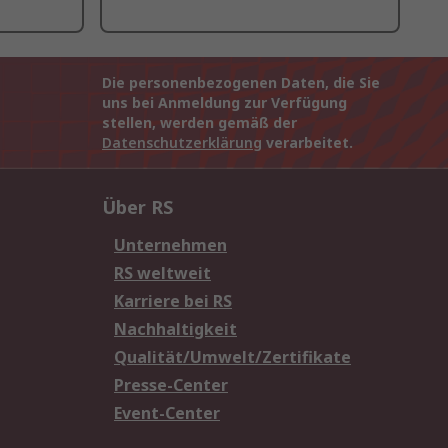
Die personenbezogenen Daten, die Sie
uns bei Anmeldung zur Verfügung
stellen, werden gemäß der
Datenschutzerklärung
verarbeitet.
Über RS
Unternehmen
RS weltweit
Karriere bei RS
Nachhaltigkeit
Qualität/Umwelt/Zertifikate
Presse-Center
Event-Center