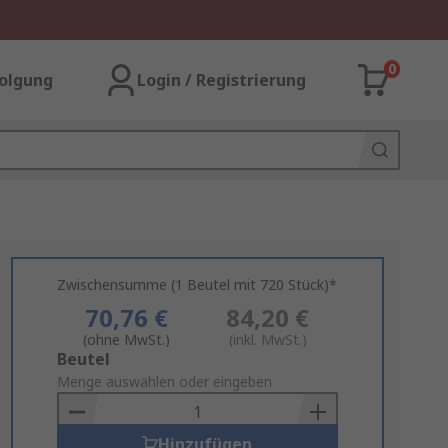
0
olgung
Login / Registrierung
Zwischensumme (1 Beutel mit 720 Stück)*
70,76 €
84,20 €
(ohne MwSt.)
(inkl. MwSt.)
Add
Beutel
to
Menge auswählen oder eingeben
Basket
Hinzufügen