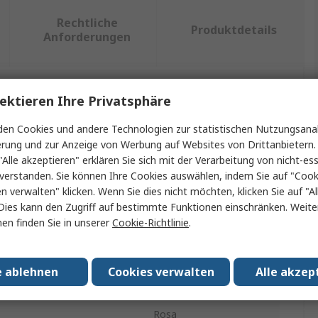
Rechtliche
Produktdetails
Anforderungen
ektieren Ihre Privatsphäre
ein oder mehrere Eigenschaften auswählen.
en Cookies und andere Technologien zur statistischen Nutzungsanal
nschaft
Wert
erung und zur Anzeige von Werbung auf Websites von Drittanbietern.
"Alle akzeptieren" erklären Sie sich mit der Verarbeitung von nicht-ess
e
RS PRO
verstanden. Sie können Ihre Cookies auswählen, indem Sie auf "Cook
en verwalten" klicken. Wenn Sie dies nicht möchten, klicken Sie auf "Al
kt Typ
Fingerlinge
Dies kann den Zugriff auf bestimmte Funktionen einschränken. Weite
en finden Sie in unserer
Cookie-Richtlinie
.
ial
Latex
ckungsmenge
720pro Paket
e ablehnen
Cookies verwalten
Alle akzep
atisch
Ja
Rosa