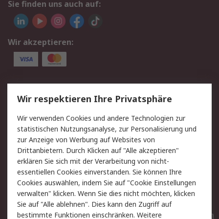
Sie finden uns auch auf:
Wir akzeptieren:
Service
Wir respektieren Ihre Privatsphäre
Value Added Services
Lieferlösungen
Wir verwenden Cookies und andere Technologien zur
Rücksendungen
Kontakt
statistischen Nutzungsanalyse, zur Personalisierung und
Hilfe
Privatkunden
zur Anzeige von Werbung auf Websites von
Drittanbietern. Durch Klicken auf "Alle akzeptieren"
Rechtliches
erklären Sie sich mit der Verarbeitung von nicht-
essentiellen Cookies einverstanden. Sie können Ihre
AGB
Datenschutz
Cookies auswählen, indem Sie auf "Cookie Einstellungen
Cookie-Richtlinie
Zahlungsbedingungen
verwalten" klicken. Wenn Sie dies nicht möchten, klicken
Copyright/Impressum
Entsorgung
Sie auf "Alle ablehnen". Dies kann den Zugriff auf
Elektrogeräte/Batterien
bestimmte Funktionen einschränken. Weitere