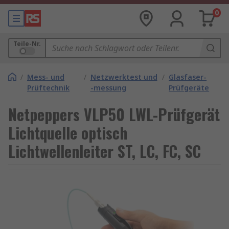
0
Teile-Nr.
/
Mess- und
/
Netzwerktest und
/
Glasfaser-
Prüftechnik
-messung
Prüfgeräte
Netpeppers VLP50 LWL-Prüfgerät
Lichtquelle optisch
Lichtwellenleiter ST, LC, FC, SC