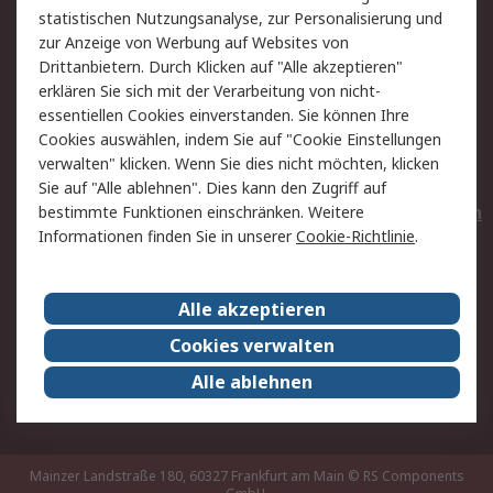
statistischen Nutzungsanalyse, zur Personalisierung und
Hilfe
Privatkunden
zur Anzeige von Werbung auf Websites von
Drittanbietern. Durch Klicken auf "Alle akzeptieren"
Rechtliches
erklären Sie sich mit der Verarbeitung von nicht-
essentiellen Cookies einverstanden. Sie können Ihre
AGB
Datenschutz
Cookies auswählen, indem Sie auf "Cookie Einstellungen
Cookie-Richtlinie
Zahlungsbedingungen
verwalten" klicken. Wenn Sie dies nicht möchten, klicken
Copyright/Impressum
Entsorgung
Sie auf "Alle ablehnen". Dies kann den Zugriff auf
Elektrogeräte/Batterien
bestimmte Funktionen einschränken. Weitere
Informationen finden Sie in unserer
Cookie-Richtlinie
.
Über RS
Alle akzeptieren
Unternehmen
RS weltweit
Karriere bei RS
Nachhaltigkeit
Cookies verwalten
Qualität/Umwelt/Zertifikate
Presse-Center
Alle ablehnen
Event-Center
Mainzer Landstraße 180, 60327 Frankfurt am Main
© RS Components