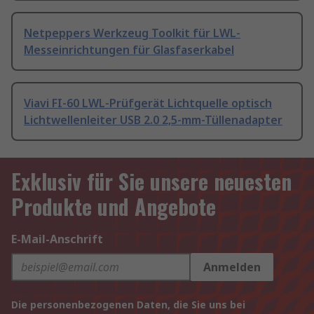
Netpeppers Werkzeug Toolkit für LWL-
Messeinrichtungen für Glasfaserkabel
Viavi FI-60 LWL-Prüfgerät Lichtquelle optisch
Lichtwellenleiter USB 2.0 2,5-mm-Tüllenadapter
Exklusiv für Sie unsere neuesten
Produkte und Angebote
E-Mail-Anschrift
Anmelden
Die personenbezogenen Daten, die Sie uns bei