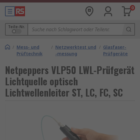
0
Teile-Nr.
/
Mess- und
/
Netzwerktest und
/
Glasfaser-
Prüftechnik
-messung
Prüfgeräte
Netpeppers VLP50 LWL-Prüfgerät
Lichtquelle optisch
Lichtwellenleiter ST, LC, FC, SC