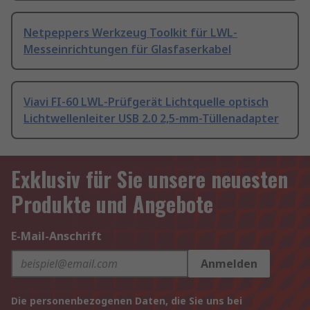
Netpeppers Werkzeug Toolkit für LWL-
Messeinrichtungen für Glasfaserkabel
Viavi FI-60 LWL-Prüfgerät Lichtquelle optisch
Lichtwellenleiter USB 2.0 2,5-mm-Tüllenadapter
Exklusiv für Sie unsere neuesten
Produkte und Angebote
E-Mail-Anschrift
Anmelden
Die personenbezogenen Daten, die Sie uns bei