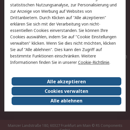
statistischen Nutzungsanalyse, zur Personalisierung und
Hilfe
Privatkunden
zur Anzeige von Werbung auf Websites von
Drittanbietern. Durch Klicken auf "Alle akzeptieren"
Rechtliches
erklären Sie sich mit der Verarbeitung von nicht-
essentiellen Cookies einverstanden. Sie können Ihre
AGB
Datenschutz
Cookies auswählen, indem Sie auf "Cookie Einstellungen
Cookie-Richtlinie
Zahlungsbedingungen
verwalten" klicken. Wenn Sie dies nicht möchten, klicken
Copyright/Impressum
Entsorgung
Sie auf "Alle ablehnen". Dies kann den Zugriff auf
Elektrogeräte/Batterien
bestimmte Funktionen einschränken. Weitere
Informationen finden Sie in unserer
Cookie-Richtlinie
.
Über RS
Alle akzeptieren
Unternehmen
RS weltweit
Karriere bei RS
Nachhaltigkeit
Cookies verwalten
Qualität/Umwelt/Zertifikate
Presse-Center
Alle ablehnen
Event-Center
Mainzer Landstraße 180, 60327 Frankfurt am Main
© RS Components