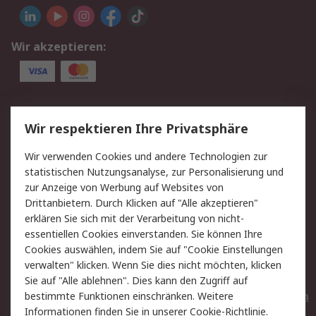
Wir akzeptieren:
Service
Wir respektieren Ihre Privatsphäre
Value Added Services
Lieferlösungen
Wir verwenden Cookies und andere Technologien zur
Rücksendungen
Kontakt
statistischen Nutzungsanalyse, zur Personalisierung und
Hilfe
Privatkunden
zur Anzeige von Werbung auf Websites von
Drittanbietern. Durch Klicken auf "Alle akzeptieren"
Rechtliches
erklären Sie sich mit der Verarbeitung von nicht-
essentiellen Cookies einverstanden. Sie können Ihre
AGB
Datenschutz
Cookies auswählen, indem Sie auf "Cookie Einstellungen
Cookie-Richtlinie
Zahlungsbedingungen
verwalten" klicken. Wenn Sie dies nicht möchten, klicken
Copyright/Impressum
Entsorgung
Sie auf "Alle ablehnen". Dies kann den Zugriff auf
Elektrogeräte/Batterien
bestimmte Funktionen einschränken. Weitere
Informationen finden Sie in unserer
Cookie-Richtlinie
.