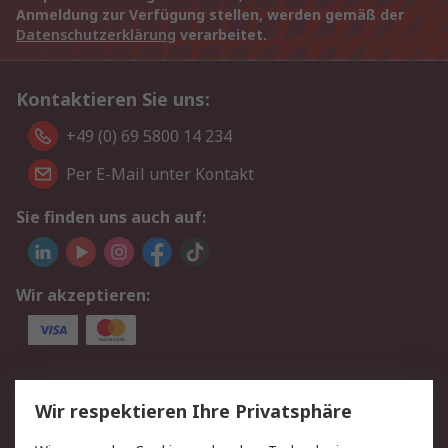
Anmeldung zur Verfügung stellen, werden gemäß der
Datenschutzerklärung
verarbeitet.
Kontaktieren Sie uns:
+49 (0) 69 5800 14 234
Per E-Mail unter Kontakt
Sie finden uns auch auf:
Wir akzeptieren:
Service
Wir respektieren Ihre Privatsphäre
Value Added Services
Lieferlösungen