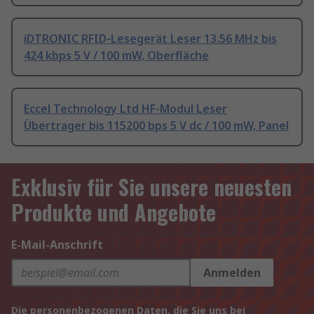
iDTRONIC RFID-Lesegerät Leser 13.56 MHz bis
424 kbps 5 V / 100 mW, Oberfläche
Eccel Technology Ltd HF-Modul Leser
Übertrager bis 115200 bps 5 V dc / 100 mW, Panel
Exklusiv für Sie unsere neuesten
Produkte und Angebote
E-Mail-Anschrift
Anmelden
Die personenbezogenen Daten, die Sie uns bei