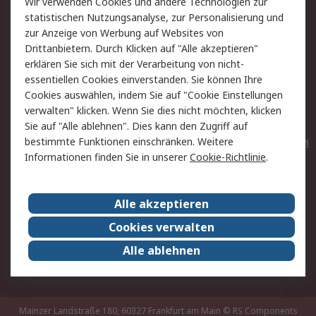
Wir verwenden Cookies und andere Technologien zur
Rücksendungen
Kontakt
statistischen Nutzungsanalyse, zur Personalisierung und
Hilfe
Privatkunden
zur Anzeige von Werbung auf Websites von
Drittanbietern. Durch Klicken auf "Alle akzeptieren"
Rechtliches
erklären Sie sich mit der Verarbeitung von nicht-
essentiellen Cookies einverstanden. Sie können Ihre
AGB
Datenschutz
Cookies auswählen, indem Sie auf "Cookie Einstellungen
Cookie-Richtlinie
Zahlungsbedingungen
verwalten" klicken. Wenn Sie dies nicht möchten, klicken
Copyright/Impressum
Entsorgung
Sie auf "Alle ablehnen". Dies kann den Zugriff auf
Elektrogeräte/Batterien
bestimmte Funktionen einschränken. Weitere
Informationen finden Sie in unserer
Cookie-Richtlinie
.
Über RS
Alle akzeptieren
Unternehmen
RS weltweit
Karriere bei RS
Nachhaltigkeit
Cookies verwalten
Qualität/Umwelt/Zertifikate
Presse-Center
Alle ablehnen
Event-Center
Mainzer Landstraße 180, 60327 Frankfurt am Main
© RS Components