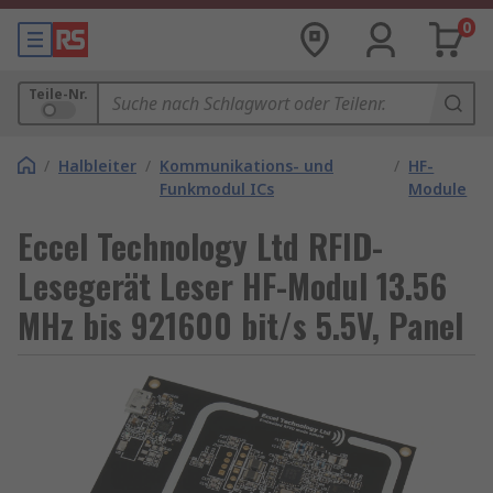
0
Teile-Nr.
/
Halbleiter
/
Kommunikations- und
/
HF-
Funkmodul ICs
Module
Eccel Technology Ltd RFID-
Lesegerät Leser HF-Modul 13.56
MHz bis 921600 bit/s 5.5V, Panel