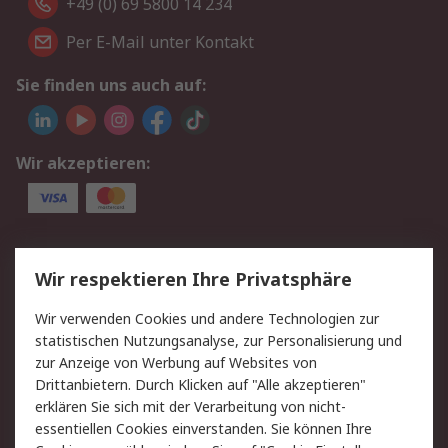
+49 (0) 69 5800 14 234
Per E-Mail unter Kontakt
Sie finden uns auch auf:
Wir akzeptieren:
Service
Wir respektieren Ihre Privatsphäre
Value Added Services
Lieferlösungen
Wir verwenden Cookies und andere Technologien zur
Rücksendungen
Kontakt
statistischen Nutzungsanalyse, zur Personalisierung und
Hilfe
Privatkunden
zur Anzeige von Werbung auf Websites von
Drittanbietern. Durch Klicken auf "Alle akzeptieren"
Rechtliches
erklären Sie sich mit der Verarbeitung von nicht-
essentiellen Cookies einverstanden. Sie können Ihre
AGB
Datenschutz