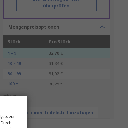
überprüfen
Mengenpreisoptionen
Stück
Pro Stück
1 - 9
32,70 €
10 - 49
31,84 €
50 - 99
31,02 €
100 +
30,25 €
*Richtpreis
Zu einer Teileliste hinzufügen
yse, zur
 Durch