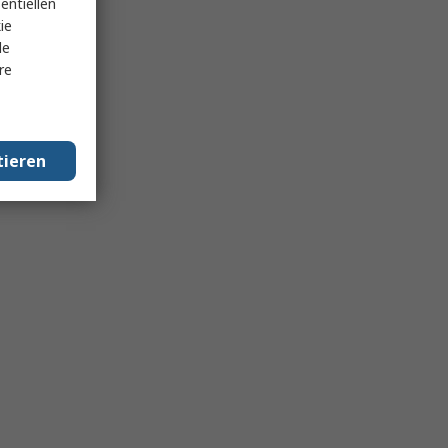
entiellen
ie
le
re
tieren