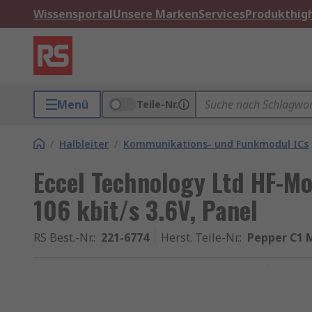
Wissensportal
Unsere Marken
Services
Produkthigh
Menü
Teile-Nr.
/
Halbleiter
/
Kommunikations- und Funkmodul ICs
Eccel Technology Ltd HF-M
106 kbit/s 3.6V, Panel
RS Best.-Nr.
:
221-6774
Herst. Teile-Nr.
:
Pepper C1 