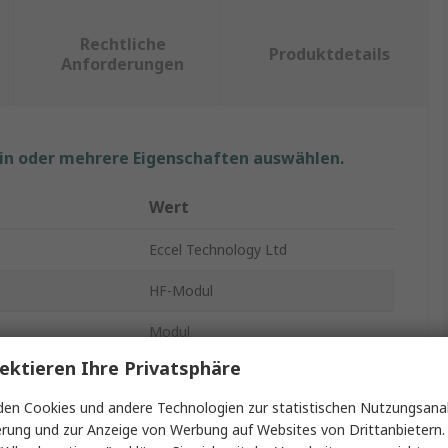
Rechtliche
Produktdetails
Anforderungen
ein oder mehrere Eigenschaften auswählen.
Wert
Eccel Technology Ltd
HF-Modul
Modul
ektieren Ihre Privatsphäre
HF-Modul
en Cookies und andere Technologien zur statistischen Nutzungsanal
rate
106kbit/s
erung und zur Anzeige von Werbung auf Websites von Drittanbietern.