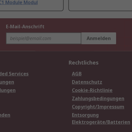
C1 Module Modul
E-Mail-Anschrift
Anmelden
Rechtliches
ded Services
AGB
sungen
Datenschutz
dungen
Cookie-Richtlinie
Zahlungsbedingungen
Copyright/Impressum
nden
Entsorgung
Elektrogeräte/Batterien