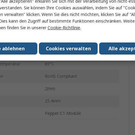
"Alle akzeptieren" erklären Sie sich mit der Verarbeitung von nicht-ess
Panel
verstanden. Sie können Ihre Cookies auswählen, indem Sie auf "Cook
en verwalten" klicken. Wenn Sie dies nicht möchten, klicken Sie auf "Al
WLAN, UART, Bluetooth, TCP
Dies kann den Zugriff auf bestimmte Funktionen einschränken. Weite
ngsspannung
3.6V
en finden Sie in unserer
Cookie-Richtlinie
.
ngsspannung
3.6V
e ablehnen
Cookies verwalten
Alle akzep
 min.
-25°C
temperatur
85°C
en
RoHS Compliant
2mm
25.4mm
Pepper C1 Module