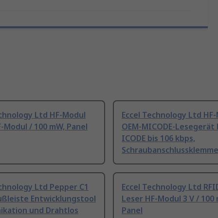
echnology Ltd HF-Modul
Eccel Technology Ltd HF
-Modul / 100 mW, Panel
OEM-MICODE-Lesegerät 
ICODE bis 106 kbps,
Schraubanschlussklemm
echnology Ltd Pepper C1
Eccel Technology Ltd RF
ßleiste Entwicklungstool
Leser HF-Modul 3 V / 100
kation und Drahtlos
Panel