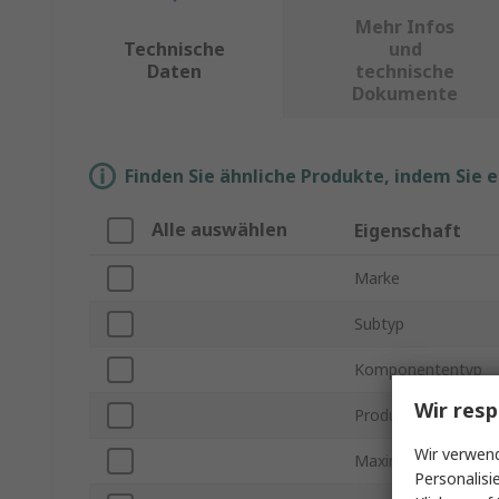
Mehr Infos
Technische
und
Daten
technische
Dokumente
Finden Sie ähnliche Produkte, indem Sie 
Alle auswählen
Eigenschaft
Marke
Subtyp
Komponententyp
Wir resp
Produkt Typ
Wir verwend
Maximale RF-Daten
Personalisi