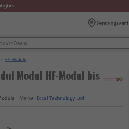
lights
Sendungsverf
/
HF-Module
odul Modul HF-Modul bis
Module
Marke
:
Eccel Technology Ltd