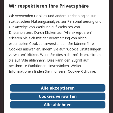
Wir respektieren Ihre Privatsphäre
Value Added Services
Lieferlösungen
Wir verwenden Cookies und andere Technologien zur
Rücksendungen
Kontakt
statistischen Nutzungsanalyse, zur Personalisierung und
Hilfe
Privatkunden
zur Anzeige von Werbung auf Websites von
Drittanbietern. Durch Klicken auf "Alle akzeptieren"
Rechtliches
erklären Sie sich mit der Verarbeitung von nicht-
essentiellen Cookies einverstanden. Sie können Ihre
AGB
Datenschutz
Cookies auswählen, indem Sie auf "Cookie Einstellungen
Cookie-Richtlinie
Zahlungsbedingungen
verwalten" klicken. Wenn Sie dies nicht möchten, klicken
Copyright/Impressum
Entsorgung
Sie auf "Alle ablehnen". Dies kann den Zugriff auf
Elektrogeräte/Batterien
bestimmte Funktionen einschränken. Weitere
Informationen finden Sie in unserer
Cookie-Richtlinie
.
Über RS
Alle akzeptieren
Unternehmen
RS weltweit
Karriere bei RS
Nachhaltigkeit
Cookies verwalten
Qualität/Umwelt/Zertifikate
Presse-Center
Alle ablehnen
Event-Center