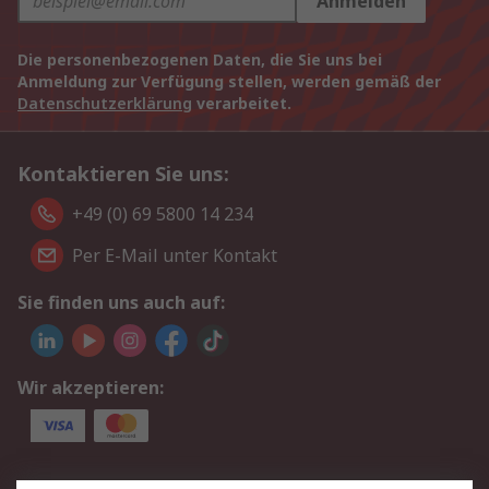
Anmelden
Die personenbezogenen Daten, die Sie uns bei
Anmeldung zur Verfügung stellen, werden gemäß der
Datenschutzerklärung
verarbeitet.
Kontaktieren Sie uns:
+49 (0) 69 5800 14 234
Per E-Mail unter Kontakt
Sie finden uns auch auf:
Wir akzeptieren:
Service