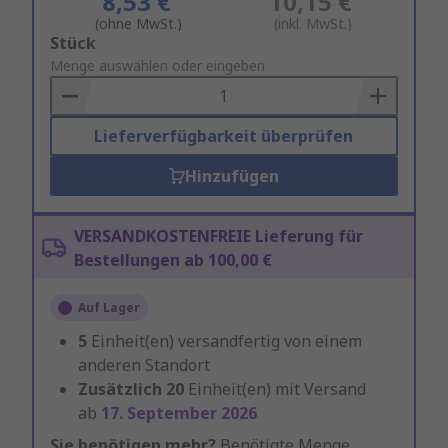
8,53 €
10,15 €
(ohne MwSt.)
(inkl. MwSt.)
Add
Stück
to
Menge auswählen oder eingeben
Basket
Lieferverfügbarkeit überprüfen
Hinzufügen
VERSANDKOSTENFREIE Lieferung für
Bestellungen ab 100,00 €
Auf Lager
5
Einheit(en) versandfertig von einem
anderen Standort
Zusätzlich
20
Einheit(en) mit Versand
ab
17. September 2026
Sie benötigen mehr?
Benötigte Menge