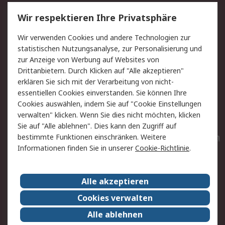
Service
Wir respektieren Ihre Privatsphäre
Value Added Services
Lieferlösungen
Wir verwenden Cookies und andere Technologien zur
Rücksendungen
Kontakt
statistischen Nutzungsanalyse, zur Personalisierung und
Hilfe
Privatkunden
zur Anzeige von Werbung auf Websites von
Drittanbietern. Durch Klicken auf "Alle akzeptieren"
Rechtliches
erklären Sie sich mit der Verarbeitung von nicht-
essentiellen Cookies einverstanden. Sie können Ihre
AGB
Datenschutz
Cookies auswählen, indem Sie auf "Cookie Einstellungen
Cookie-Richtlinie
Zahlungsbedingungen
verwalten" klicken. Wenn Sie dies nicht möchten, klicken
Copyright/Impressum
Entsorgung
Sie auf "Alle ablehnen". Dies kann den Zugriff auf
Elektrogeräte/Batterien
bestimmte Funktionen einschränken. Weitere
Informationen finden Sie in unserer
Cookie-Richtlinie
.
Über RS
Alle akzeptieren
Unternehmen
RS weltweit
Karriere bei RS
Nachhaltigkeit
Cookies verwalten
Qualität/Umwelt/Zertifikate
Presse-Center
Alle ablehnen
Event-Center