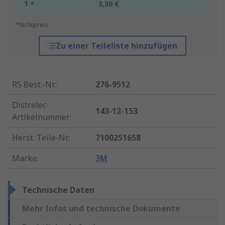
1 +
3,30 €
*Richtpreis
Zu einer Teileliste hinzufügen
RS Best.-Nr.
:
276-9512
Distrelec-
143-12-153
Artikelnummer
:
Herst. Teile-Nr.
:
7100251658
Marke
:
3M
Technische Daten
Mehr Infos und technische Dokumente