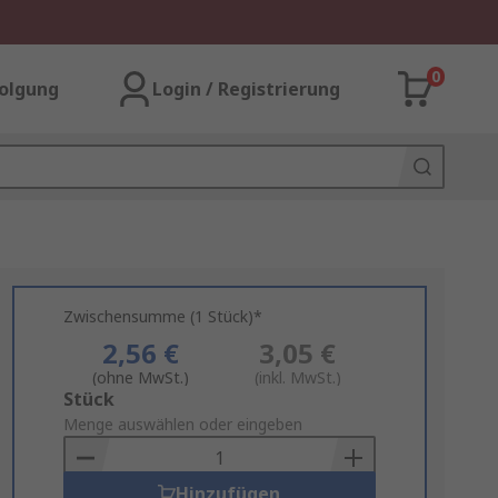
0
olgung
Login / Registrierung
Zwischensumme (1 Stück)*
2,56 €
3,05 €
(ohne MwSt.)
(inkl. MwSt.)
Add
Stück
to
Menge auswählen oder eingeben
Basket
Hinzufügen