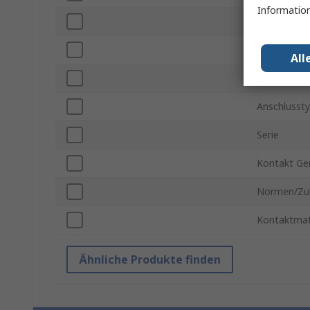
Information
Montagear
Steckverbin
All
Kontaktbes
Anschlusst
Serie
Kontakt Ge
Normen/Zu
Kontaktmat
Ähnliche Produkte finden