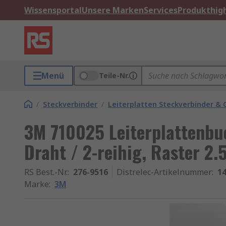
Wissensportal
Unsere Marken
Services
Produkthigh
Menü
Teile-Nr.
/
Steckverbinder
/
Leiterplatten Steckverbinder &
3M 710025 Leiterplattenbu
Draht / 2-reihig, Raster 2
RS Best.-Nr.
:
276-9516
Distrelec-Artikelnummer
:
14
Marke
:
3M