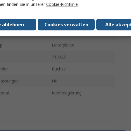
en finden Sie in unserer
Cookie-Richtlinie
.
t
Draht
der Gender
Buchse
e ablehnen
Cookies verwalten
Alle akzep
chichtung
Kupfer
yp
Leiterplatte
710025
nder
Buchse
lassungen
No
erial
Kupferlegierung