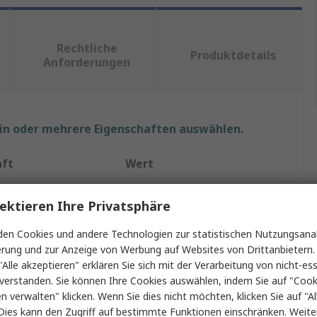
Rechtliche
Produktdetails
Anforderungen
ein oder mehrere Eigenschaften auswählen.
aft
Wert
3M
ektieren Ihre Privatsphäre
p
Leiterplattenbuchse
en Cookies und andere Technologien zur statistischen Nutzungsanal
erung und zur Anzeige von Werbung auf Websites von Drittanbietern.
Kontakte
30
"Alle akzeptieren" erklären Sie sich mit der Verarbeitung von nicht-ess
verstanden. Sie können Ihre Cookies auswählen, indem Sie auf "Cook
Reihen
2
en verwalten" klicken. Wenn Sie dies nicht möchten, klicken Sie auf "Al
2.54mm
Dies kann den Zugriff auf bestimmte Funktionen einschränken. Weite