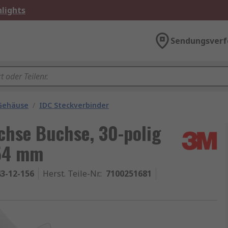
lights
Sendungsverf
 Gehäuse
/
IDC Steckverbinder
chse Buchse, 30-polig
.54 mm
3-12-156
Herst. Teile-Nr.
:
7100251681