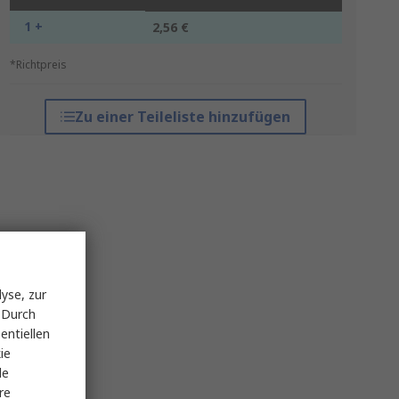
1 +
2,56 €
*Richtpreis
Zu einer Teileliste hinzufügen
yse, zur
 Durch
entiellen
ie
le
re