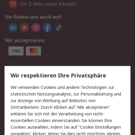
Per E-Mail unter Kontakt
Sie finden uns auch auf:
Wir akzeptieren:
Service
Wir respektieren Ihre Privatsphäre
Value Added Services
Lieferlösungen
Wir verwenden Cookies und andere Technologien zur
Rücksendungen
Kontakt
statistischen Nutzungsanalyse, zur Personalisierung und
Hilfe
Privatkunden
zur Anzeige von Werbung auf Websites von
Drittanbietern. Durch Klicken auf "Alle akzeptieren"
Rechtliches
erklären Sie sich mit der Verarbeitung von nicht-
essentiellen Cookies einverstanden. Sie können Ihre
AGB
Datenschutz
Cookies auswählen, indem Sie auf "Cookie Einstellungen
Cookie-Richtlinie
Zahlungsbedingungen
verwalten" klicken. Wenn Sie dies nicht möchten, klicken