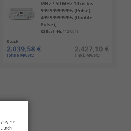
MHz / 50 MHz 10 ns bis
999.99999999s (Pulse),
499.99999999s (Double
Pulse),
RS Best.-Nr.
112-0948
Stück
2.039,58 €
2.427,10 €
(ohne MwSt.)
(inkl. MwSt.)
yse, zur
 Durch