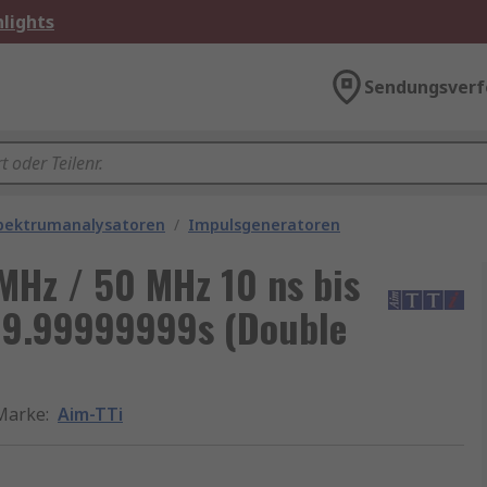
lights
Sendungsverf
Spektrumanalysatoren
/
Impulsgeneratoren
MHz / 50 MHz 10 ns bis
99.99999999s (Double
Marke
:
Aim-TTi