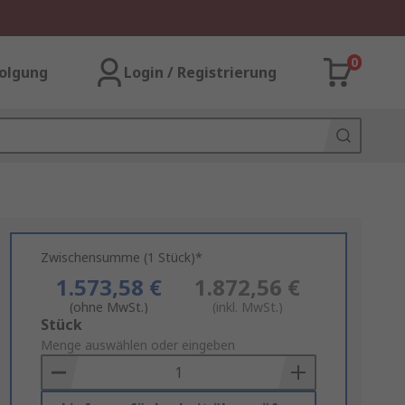
0
olgung
Login / Registrierung
Zwischensumme (1 Stück)*
1.573,58 €
1.872,56 €
(ohne MwSt.)
(inkl. MwSt.)
Add
Stück
to
Menge auswählen oder eingeben
Basket