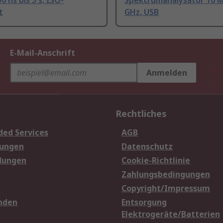
0 ns bis 5 s, ISO-
Spektrumanalysator 10 M
t
GHz, USB
E-Mail-Anschrift
Anmelden
Rechtliches
ded Services
AGB
sungen
Datenschutz
dungen
Cookie-Richtlinie
Zahlungsbedingungen
Copyright/Impressum
nden
Entsorgung
Elektrogeräte/Batterien