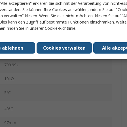
"Alle akzeptieren" erklären Sie sich mit der Verarbeitung von nicht-ess
999.99999998s (Pulse), 999.99999996s (Double Pulse)
verstanden. Sie können Ihre Cookies auswählen, indem Sie auf "Cook
en verwalten" klicken. Wenn Sie dies nicht möchten, klicken Sie auf "Al
0ns
Dies kann den Zugriff auf bestimmte Funktionen einschränken. Weite
en finden Sie in unserer
Cookie-Richtlinie
.
Ja
e ablehnen
Cookies verwalten
Alle akzep
30%
799.99s
10kΩ
5°C
40°C
97mm