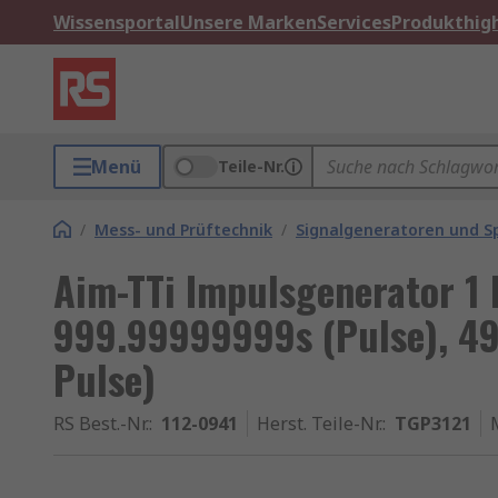
Wissensportal
Unsere Marken
Services
Produkthigh
Menü
Teile-Nr.
/
Mess- und Prüftechnik
/
Signalgeneratoren und 
Aim-TTi Impulsgenerator 1 
999.99999999s (Pulse), 4
Pulse)
RS Best.-Nr.
:
112-0941
Herst. Teile-Nr.
:
TGP3121