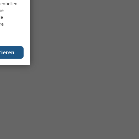
entiellen
ie
le
re
tieren