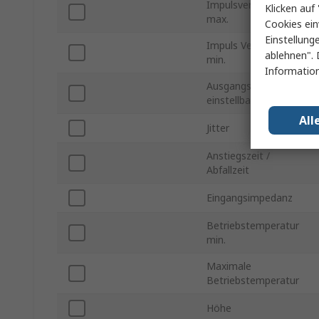
Impulsverzögerung
Klicken auf 
max.
Cookies ein
Einstellung
Impuls Verzögerung
ablehnen". 
min.
Information
Ausgangsamplitude
einstellbar
All
Jitter
Anstiegszeit /
Abfallzeit
Eingangsimpedanz
Betriebstemperatur
min.
Maximale
Betriebstemperatur
Höhe