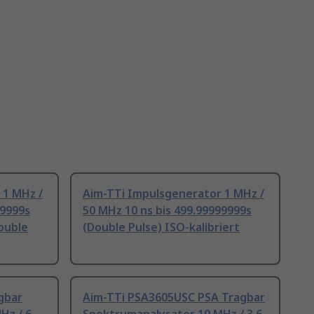
 1 MHz /
Aim-TTi Impulsgenerator 1 MHz /
99999s
50 MHz 10 ns bis 499.99999999s
Double
(Double Pulse) ISO-kalibriert
gbar
Aim-TTi PSA3605USC PSA Tragbar