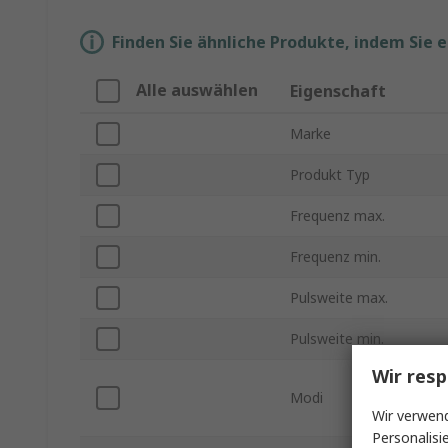
Finden Sie ähnliche Produkte, indem Sie 
Alle auswählen
Eigenschaft
Marke
Produkt Typ
Frequenz max.
Frequenz min.
Pulsweite max.
Pulsweite min.
Wir resp
Modi
Wir verwend
Personalisi