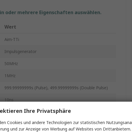
ein oder mehrere Eigenschaften auswählen.
Wert
Aim-TTi
Impulsgenerator
50MHz
1MHz
999.99999999s (Pulse), 499.99999999s (Double Pulse)
10ns
ektieren Ihre Privatsphäre
Ausgelöst, Wobbeln, Viereckig, Impuls,
Richtlinienbasierte Routen, Muster, Geräuschpegel,
en Cookies und andere Technologien zur statistischen Nutzungsanal
Modulation, Funktion, Doppelimpuls, Burst, Beliebig
erung und zur Anzeige von Werbung auf Websites von Drittanbietern.