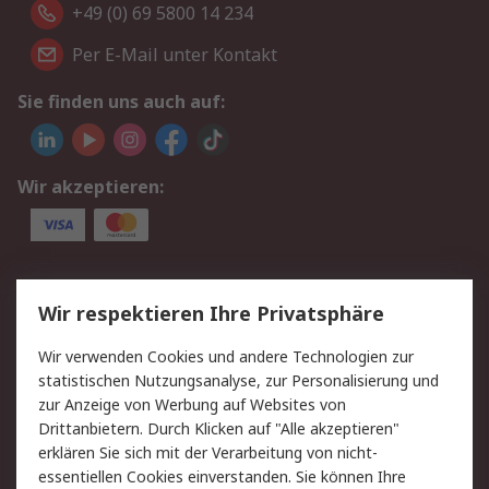
+49 (0) 69 5800 14 234
Per E-Mail unter Kontakt
Sie finden uns auch auf:
Wir akzeptieren:
Service
Wir respektieren Ihre Privatsphäre
Value Added Services
Lieferlösungen
Wir verwenden Cookies und andere Technologien zur
Rücksendungen
Kontakt
statistischen Nutzungsanalyse, zur Personalisierung und
Hilfe
Privatkunden
zur Anzeige von Werbung auf Websites von
Drittanbietern. Durch Klicken auf "Alle akzeptieren"
Rechtliches
erklären Sie sich mit der Verarbeitung von nicht-
essentiellen Cookies einverstanden. Sie können Ihre
AGB
Datenschutz