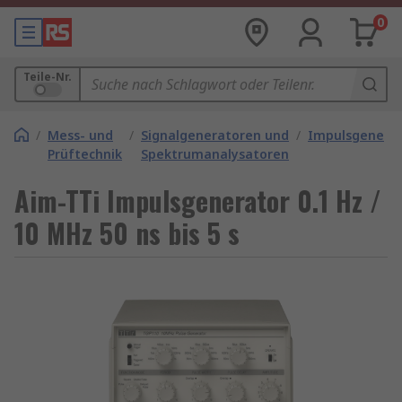
0
Teile-Nr.
/
Mess- und
/
Signalgeneratoren und
/
Impulsgenera
Prüftechnik
Spektrumanalysatoren
Aim-TTi Impulsgenerator 0.1 Hz /
10 MHz 50 ns bis 5 s