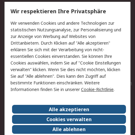
Service
Wir respektieren Ihre Privatsphäre
Value Added Services
Lieferlösungen
Wir verwenden Cookies und andere Technologien zur
Rücksendungen
Kontakt
statistischen Nutzungsanalyse, zur Personalisierung und
Hilfe
Privatkunden
zur Anzeige von Werbung auf Websites von
Drittanbietern. Durch Klicken auf "Alle akzeptieren"
Rechtliches
erklären Sie sich mit der Verarbeitung von nicht-
essentiellen Cookies einverstanden. Sie können Ihre
AGB
Datenschutz
Cookies auswählen, indem Sie auf "Cookie Einstellungen
Cookie-Richtlinie
Zahlungsbedingungen
verwalten" klicken. Wenn Sie dies nicht möchten, klicken
Copyright/Impressum
Entsorgung
Sie auf "Alle ablehnen". Dies kann den Zugriff auf
Elektrogeräte/Batterien
bestimmte Funktionen einschränken. Weitere
Informationen finden Sie in unserer
Cookie-Richtlinie
.
Über RS
Alle akzeptieren
Unternehmen
RS weltweit
Karriere bei RS
Nachhaltigkeit
Cookies verwalten
Qualität/Umwelt/Zertifikate
Presse-Center
Alle ablehnen
Event-Center