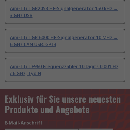
Aim-TTi TGR2053 HF-Signalgenerator 150 kHz →
3 GHz USB
Aim-TTi TGR 6000 HF-Signalgenerator 10 MHz →
6 GHz LAN USB, GPIB
Aim-TTi TF960 Frequenzzähler 10 Digits 0.001 Hz
/ 6 GHz, Typ N
Exklusiv für Sie unsere neuesten
Produkte und Angebote
E-Mail-Anschrift