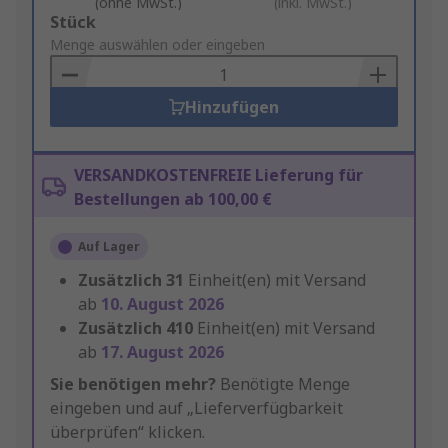
(ohne MwSt.)
(inkl. MwSt.)
Add
Stück
to
Menge auswählen oder eingeben
Basket
Hinzufügen
VERSANDKOSTENFREIE Lieferung für
Bestellungen ab 100,00 €
Auf Lager
Zusätzlich
31
Einheit(en) mit Versand
ab
10. August 2026
Zusätzlich
410
Einheit(en) mit Versand
ab
17. August 2026
Sie benötigen mehr?
Benötigte Menge
eingeben und auf „Lieferverfügbarkeit
überprüfen“ klicken.