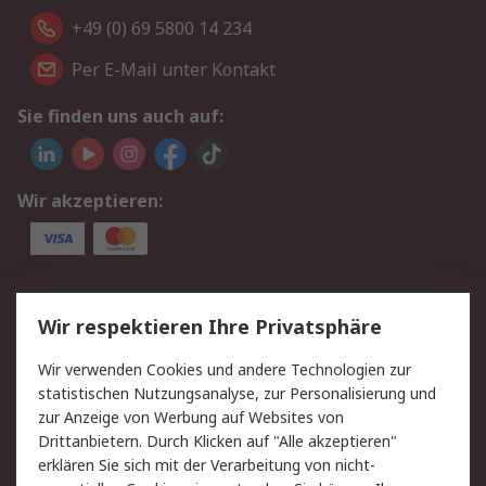
+49 (0) 69 5800 14 234
Per E-Mail unter Kontakt
Sie finden uns auch auf:
Wir akzeptieren:
Service
Wir respektieren Ihre Privatsphäre
Value Added Services
Lieferlösungen
Wir verwenden Cookies und andere Technologien zur
Rücksendungen
Kontakt
statistischen Nutzungsanalyse, zur Personalisierung und
Hilfe
Privatkunden
zur Anzeige von Werbung auf Websites von
Drittanbietern. Durch Klicken auf "Alle akzeptieren"
Rechtliches
erklären Sie sich mit der Verarbeitung von nicht-