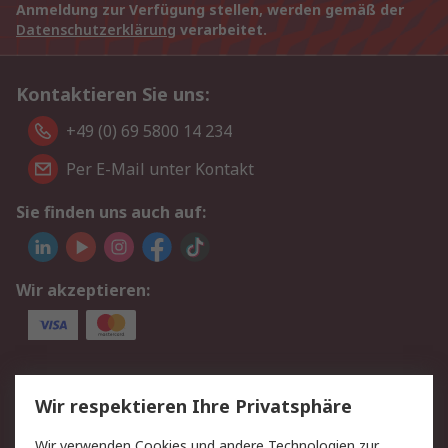
Anmeldung zur Verfügung stellen, werden gemäß der
Datenschutzerklärung
verarbeitet.
Kontaktieren Sie uns:
+49 (0) 69 5800 14 234
Per E-Mail unter Kontakt
Sie finden uns auch auf:
Wir akzeptieren:
Service
Wir respektieren Ihre Privatsphäre
Value Added Services
Lieferlösungen
Wir verwenden Cookies und andere Technologien zur