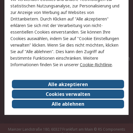
Rücksendungen
Kontakt
statistischen Nutzungsanalyse, zur Personalisierung und
Hilfe
Privatkunden
zur Anzeige von Werbung auf Websites von
Drittanbietern. Durch Klicken auf "Alle akzeptieren"
Rechtliches
erklären Sie sich mit der Verarbeitung von nicht-
essentiellen Cookies einverstanden. Sie können Ihre
AGB
Datenschutz
Cookies auswählen, indem Sie auf "Cookie Einstellungen
Cookie-Richtlinie
Zahlungsbedingungen
verwalten" klicken. Wenn Sie dies nicht möchten, klicken
Copyright/Impressum
Entsorgung
Sie auf "Alle ablehnen". Dies kann den Zugriff auf
Elektrogeräte/Batterien
bestimmte Funktionen einschränken. Weitere
Informationen finden Sie in unserer
Cookie-Richtlinie
.
Über RS
Alle akzeptieren
Unternehmen
RS weltweit
Karriere bei RS
Nachhaltigkeit
Cookies verwalten
Qualität/Umwelt/Zertifikate
Presse-Center
Alle ablehnen
Event-Center
Mainzer Landstraße 180, 60327 Frankfurt am Main
© RS Components