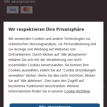
Wir akzeptieren:
Service
Wir respektieren Ihre Privatsphäre
Value Added Services
Lieferlösungen
Wir verwenden Cookies und andere Technologien zur
Rücksendungen
Kontakt
statistischen Nutzungsanalyse, zur Personalisierung und
Hilfe
Privatkunden
zur Anzeige von Werbung auf Websites von
Drittanbietern. Durch Klicken auf "Alle akzeptieren"
Rechtliches
erklären Sie sich mit der Verarbeitung von nicht-
essentiellen Cookies einverstanden. Sie können Ihre
AGB
Datenschutz
Cookies auswählen, indem Sie auf "Cookie Einstellungen
Cookie-Richtlinie
Zahlungsbedingungen
verwalten" klicken. Wenn Sie dies nicht möchten, klicken
Copyright/Impressum
Entsorgung
Sie auf "Alle ablehnen". Dies kann den Zugriff auf
Elektrogeräte/Batterien
bestimmte Funktionen einschränken. Weitere
Informationen finden Sie in unserer
Cookie-Richtlinie
.
Über RS
Alle akzeptieren