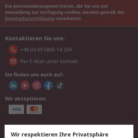
Die personenbezogenen Daten, die Sie uns bei
Anmeldung zur Verfügung stellen, werden gemäß der
Datenschutzerklärung
verarbeitet.
Kontaktieren Sie uns:
+49 (0) 69 5800 14 234
Per E-Mail unter Kontakt
Sie finden uns auch auf:
Wir akzeptieren:
Service
Wir respektieren Ihre Privatsphäre