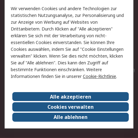
Value Added Services
Lieferlösungen
Wir verwenden Cookies und andere Technologien zur
Rücksendungen
Kontakt
statistischen Nutzungsanalyse, zur Personalisierung und
Hilfe
Privatkunden
zur Anzeige von Werbung auf Websites von
Drittanbietern. Durch Klicken auf "Alle akzeptieren"
Rechtliches
erklären Sie sich mit der Verarbeitung von nicht-
essentiellen Cookies einverstanden. Sie können Ihre
AGB
Datenschutz
Cookies auswählen, indem Sie auf "Cookie Einstellungen
Cookie-Richtlinie
Zahlungsbedingungen
verwalten" klicken. Wenn Sie dies nicht möchten, klicken
Copyright/Impressum
Entsorgung
Sie auf "Alle ablehnen". Dies kann den Zugriff auf
Elektrogeräte/Batterien
bestimmte Funktionen einschränken. Weitere
Informationen finden Sie in unserer
Cookie-Richtlinie
.
Über RS
Alle akzeptieren
Unternehmen
RS weltweit
Karriere bei RS
Nachhaltigkeit
Cookies verwalten
Qualität/Umwelt/Zertifikate
Presse-Center
Alle ablehnen
Event-Center