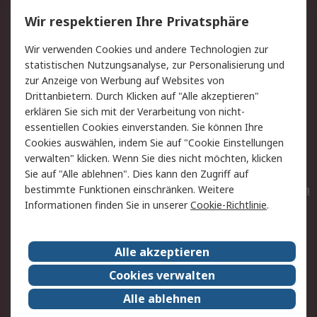
Service
Wir respektieren Ihre Privatsphäre
Value Added Services
Lieferlösungen
Wir verwenden Cookies und andere Technologien zur
Rücksendungen
Kontakt
statistischen Nutzungsanalyse, zur Personalisierung und
Hilfe
Privatkunden
zur Anzeige von Werbung auf Websites von
Drittanbietern. Durch Klicken auf "Alle akzeptieren"
Rechtliches
erklären Sie sich mit der Verarbeitung von nicht-
essentiellen Cookies einverstanden. Sie können Ihre
AGB
Datenschutz
Cookies auswählen, indem Sie auf "Cookie Einstellungen
Cookie-Richtlinie
Zahlungsbedingungen
verwalten" klicken. Wenn Sie dies nicht möchten, klicken
Copyright/Impressum
Entsorgung
Sie auf "Alle ablehnen". Dies kann den Zugriff auf
Elektrogeräte/Batterien
bestimmte Funktionen einschränken. Weitere
Informationen finden Sie in unserer
Cookie-Richtlinie
.
Über RS
Alle akzeptieren
Unternehmen
RS weltweit
Karriere bei RS
Nachhaltigkeit
Cookies verwalten
Qualität/Umwelt/Zertifikate
Presse-Center
Alle ablehnen
Event-Center