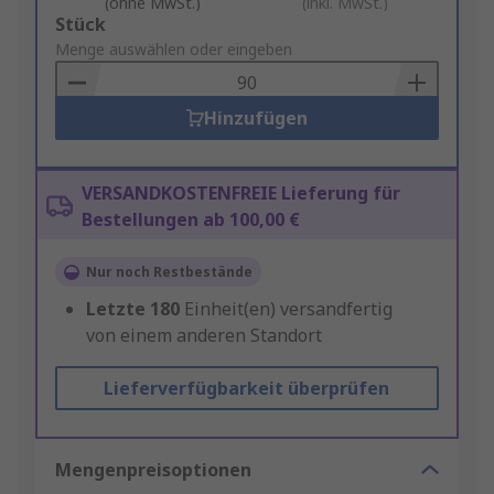
(ohne MwSt.)
(inkl. MwSt.)
Add
Stück
to
Menge auswählen oder eingeben
Basket
Hinzufügen
VERSANDKOSTENFREIE Lieferung für
Bestellungen ab 100,00 €
Nur noch Restbestände
Letzte
180
Einheit(en) versandfertig
von einem anderen Standort
Lieferverfügbarkeit überprüfen
Mengenpreisoptionen