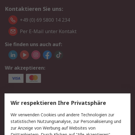
Kontaktieren Sie uns:
+49 (0) 69 5800 14 234
Per E-Mail unter Kontakt
Sie finden uns auch auf:
Wir akzeptieren:
Service
Wir respektieren Ihre Privatsphäre
Value Added Services
Lieferlösungen
Wir verwenden Cookies und andere Technologien zur
Rücksendungen
Kontakt
statistischen Nutzungsanalyse, zur Personalisierung und
Hilfe
Privatkunden
zur Anzeige von Werbung auf Websites von
Drittanbietern. Durch Klicken auf "Alle akzeptieren"