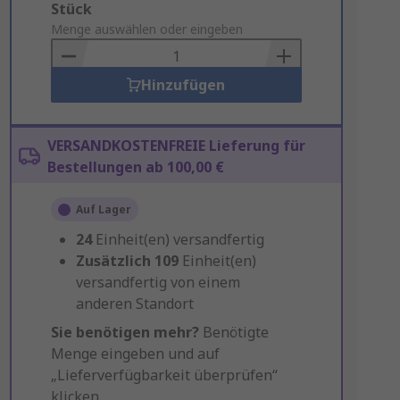
Add
Stück
to
Menge auswählen oder eingeben
Basket
Hinzufügen
VERSANDKOSTENFREIE Lieferung für
Bestellungen ab 100,00 €
Auf Lager
24
Einheit(en) versandfertig
Zusätzlich
109
Einheit(en)
versandfertig von einem
anderen Standort
Sie benötigen mehr?
Benötigte
Menge eingeben und auf
„Lieferverfügbarkeit überprüfen“
klicken.