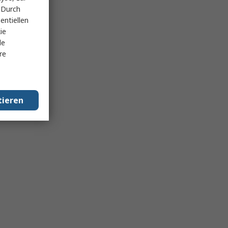
 Durch
entiellen
ie
le
re
tieren