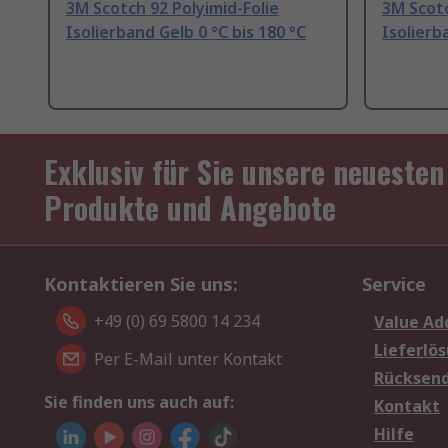
3M Scotch 92 Polyimid-Folie
3M Scotc
Isolierband Gelb 0 °C bis 180 °C
Isolierb
Exklusiv für Sie unsere neuesten
Produkte und Angebote
Kontaktieren Sie uns:
Service
+49 (0) 69 5800 14 234
Value Ad
Lieferlö
Per E-Mail unter Kontakt
Rücksen
Sie finden uns auch auf:
Kontakt
Hilfe