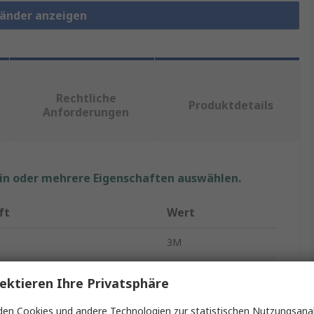
rbänder anzeigen
Rechtliche
Produktdetails
Anforderungen
ein oder mehrere Eigenschaften auswählen.
ft
Wert
3M
Isolierband
ektieren Ihre Privatsphäre
gspannung
3000V
en Cookies und andere Technologien zur statistischen Nutzungsanal