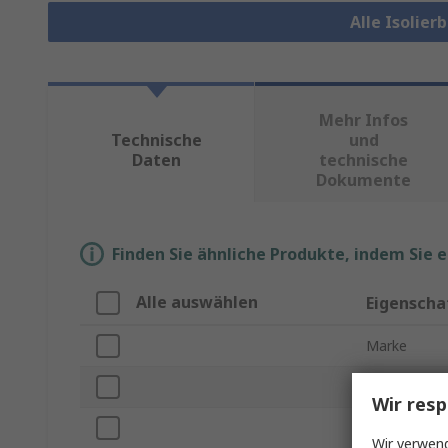
Alle Isolie
Mehr Infos
Technische
und
Daten
technische
Dokumente
Finden Sie ähnliche Produkte, indem Sie 
Alle auswählen
Eigenscha
Marke
Produkt Typ
Wir resp
Durchschla
Wir verwend