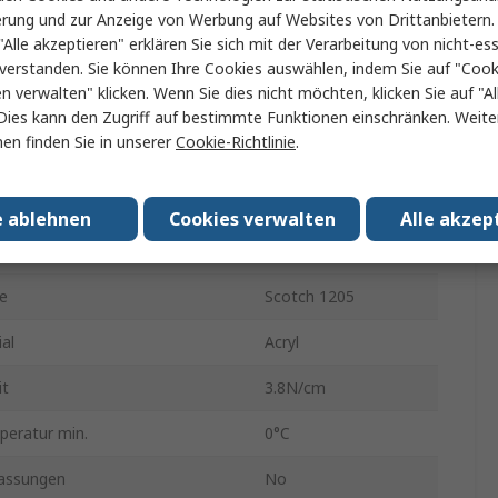
erung und zur Anzeige von Werbung auf Websites von Drittanbietern.
Gelb
"Alle akzeptieren" erklären Sie sich mit der Verarbeitung von nicht-ess
verstanden. Sie können Ihre Cookies auswählen, indem Sie auf "Cook
19mm
en verwalten" klicken. Wenn Sie dies nicht möchten, klicken Sie auf "Al
33m
Dies kann den Zugriff auf bestimmte Funktionen einschränken. Weite
en finden Sie in unserer
Cookie-Richtlinie
.
ial
Polyimid-Folie
0.081mm
e ablehnen
Cookies verwalten
Alle akzep
triebstemperatur
155°C
e
Scotch 1205
al
Acryl
it
3.8N/cm
peratur min.
0°C
assungen
No