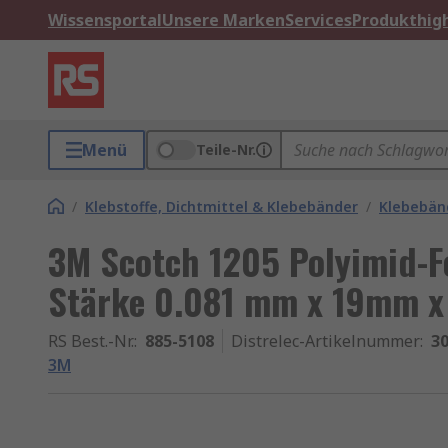
Wissensportal
Unsere Marken
Services
Produkthigh
Menü
Teile-Nr.
/
Klebstoffe, Dichtmittel & Klebebänder
/
Klebebän
3M Scotch 1205 Polyimid-Fo
Stärke 0.081 mm x 19mm x 
RS Best.-Nr.
:
885-5108
Distrelec-Artikelnummer
:
30
3M