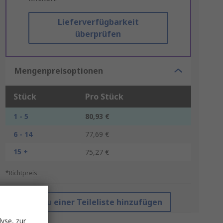
Lieferverfügbarkeit
überprüfen
Mengenpreisoptionen
Stück
Pro Stück
1 - 5
80,93 €
6 - 14
77,69 €
15 +
75,27 €
*Richtpreis
Zu einer Teileliste hinzufügen
yse, zur