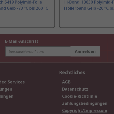
h 5419 Polyimid-Folie
Hi-Bond HB830 Polyimid-F
and Gelb -73 °C bis 260 °C
Isolierband Gelb -20 °C bi
E-Mail-Anschrift
Anmelden
Rechtliches
ded Services
AGB
sungen
Datenschutz
dungen
Cookie-Richtlinie
Zahlungsbedingungen
Copyright/Impressum