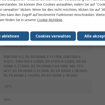
IP67
verstanden. Sie können Ihre Cookies auswählen, indem Sie auf "Cook
en verwalten" klicken. Wenn Sie dies nicht möchten, klicken Sie auf "Al
Paddel
Dies kann den Zugriff auf bestimmte Funktionen einschränken. Weite
en finden Sie in unserer
Cookie-Richtlinie
.
10mA
±30°
e ablehnen
Cookies verwalten
Alle akzep
10000000Cycles
EN61000-4-2, BS EN 60068-2-11:1999, EN61000-6-
4:2011, EN61000-6-2:2005, EN 61000-6-2:2005, BS EN
60068-2-27:2009, BS EN 60068-2-64-1008, MIL-STD-
461F, BS EN 60068-2-31:2008, BS EN 60068-2-38:2009,
BS EN 60068-2-14:2009, BS EN 60068-2-78:2002
-25°C
70°C