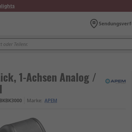
lights
Sendungsverf
ick, 1-Achsen Analog /
l
BKBK3000
Marke
:
APEM