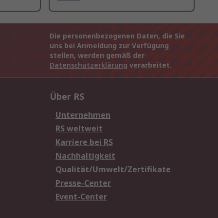
Die personenbezogenen Daten, die Sie
uns bei Anmeldung zur Verfügung
stellen, werden gemäß der
Datenschutzerklärung
verarbeitet.
Über RS
Unternehmen
RS weltweit
Karriere bei RS
Nachhaltigkeit
Qualität/Umwelt/Zertifikate
Presse-Center
Event-Center