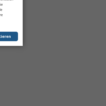
ie
le
re
tieren