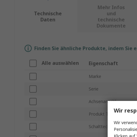
Mehr Infos
Technische
und
Daten
technische
Dokumente
Finden Sie ähnliche Produkte, indem Sie 
Alle auswählen
Eigenschaft
Marke
Serie
Achsenanzahl
Wir resp
Produkt Typ
Wir verwend
Schalttechnologie
Personalisi
Klicken auf 