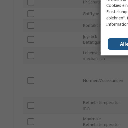
IP-Schutzart
Cookies ein
Einstellung
Grifftype
ablehnen". 
Information
Kontakt Nennstrom
Joystick
Betätigungsweg
All
Lebensdauer
mechanisch
Normen/Zulassungen
Betriebstemperatur
min.
Maximale
Betriebstemperatur