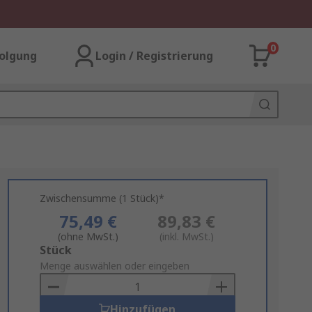
0
olgung
Login / Registrierung
Zwischensumme (1 Stück)*
75,49 €
89,83 €
(ohne MwSt.)
(inkl. MwSt.)
Add
Stück
to
Menge auswählen oder eingeben
Basket
Hinzufügen