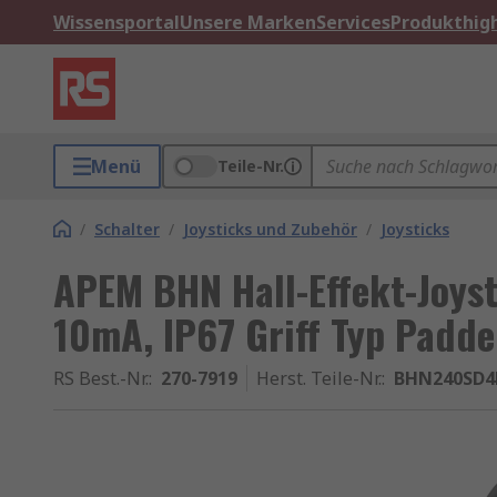
Wissensportal
Unsere Marken
Services
Produkthigh
Menü
Teile-Nr.
/
Schalter
/
Joysticks und Zubehör
/
Joysticks
APEM BHN Hall-Effekt-Joyst
10mA, IP67 Griff Typ Padde
RS Best.-Nr.
:
270-7919
Herst. Teile-Nr.
:
BHN240SD4