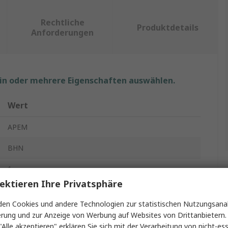
Rechtliche
Produktdetails
Anforderungen
ein oder mehrere Eigenschaften auswählen.
Wert
APEM
BHN
1
ektieren Ihre Privatsphäre
Hall-Effekt-Joystick
en Cookies und andere Technologien zur statistischen Nutzungsanal
Analog
erung und zur Anzeige von Werbung auf Websites von Drittanbietern.
"Alle akzeptieren" erklären Sie sich mit der Verarbeitung von nicht-ess