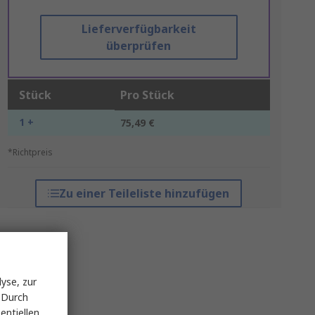
Lieferverfügbarkeit
überprüfen
Stück
Pro Stück
1 +
75,49 €
*Richtpreis
Zu einer Teileliste hinzufügen
yse, zur
 Durch
entiellen