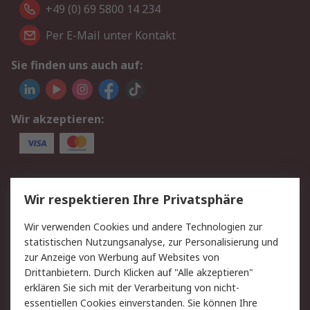
+49 (0) 69 5800 14 234
Per E-Mail unter Kontakt
Sie finden uns auch auf:
Wir akzeptieren:
Service
Wir respektieren Ihre Privatsphäre
Value Added Services
Lieferlösungen
Wir verwenden Cookies und andere Technologien zur
Rücksendungen
Kontakt
statistischen Nutzungsanalyse, zur Personalisierung und
Hilfe
Privatkunden
zur Anzeige von Werbung auf Websites von
Drittanbietern. Durch Klicken auf "Alle akzeptieren"
Rechtliches
erklären Sie sich mit der Verarbeitung von nicht-
essentiellen Cookies einverstanden. Sie können Ihre
AGB
Datenschutz