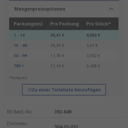
Mengenpreisoptionen
Packung(en)
Pro Packung
Pro Stück*
1 - 14
20,41 €
4,082 €
15 - 49
18,35 €
3,67 €
50 - 99
17,76 €
3,552 €
100 +
17,19 €
3,438 €
*Richtpreis
Zu einer Teileliste hinzufügen
RS Best.-Nr.
:
392-649
Distrelec-
304-03-032