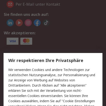
Per E-Mail unter Kontakt
Sie finden uns auch auf:
Wir akzeptieren:
Service
Wir respektieren Ihre Privatsphäre
Value Added Services
Lieferlösungen
Wir verwenden Cookies und andere Technologien zur
Rücksendungen
Kontakt
statistischen Nutzungsanalyse, zur Personalisierung und
Hilfe
Privatkunden
zur Anzeige von Werbung auf Websites von
Drittanbietern. Durch Klicken auf "Alle akzeptieren"
Rechtliches
erklären Sie sich mit der Verarbeitung von nicht-
essentiellen Cookies einverstanden. Sie können Ihre
AGB
Datenschutz
Cookies auswählen, indem Sie auf "Cookie Einstellungen
Cookie-Richtlinie
Zahlungsbedingungen