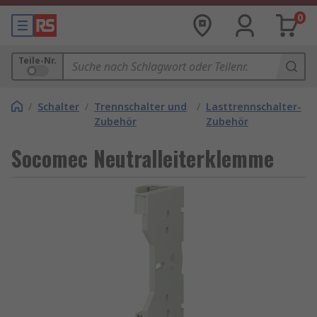
0
Teile-Nr.
/
Schalter
/
Trennschalter und
/
Lasttrennschalter-
Zubehör
Zubehör
Socomec Neutralleiterklemme