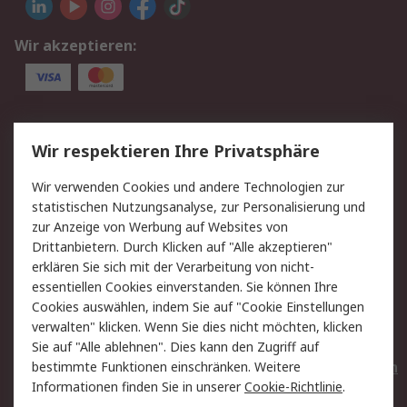
Wir akzeptieren:
Service
Wir respektieren Ihre Privatsphäre
Value Added Services
Lieferlösungen
Wir verwenden Cookies und andere Technologien zur
Rücksendungen
Kontakt
statistischen Nutzungsanalyse, zur Personalisierung und
Hilfe
Privatkunden
zur Anzeige von Werbung auf Websites von
Drittanbietern. Durch Klicken auf "Alle akzeptieren"
Rechtliches
erklären Sie sich mit der Verarbeitung von nicht-
essentiellen Cookies einverstanden. Sie können Ihre
AGB
Datenschutz
Cookies auswählen, indem Sie auf "Cookie Einstellungen
Cookie-Richtlinie
Zahlungsbedingungen
verwalten" klicken. Wenn Sie dies nicht möchten, klicken
Copyright/Impressum
Entsorgung
Sie auf "Alle ablehnen". Dies kann den Zugriff auf
Elektrogeräte/Batterien
bestimmte Funktionen einschränken. Weitere
Informationen finden Sie in unserer
Cookie-Richtlinie
.