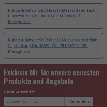
Rohde & Schwarz LCR Ersatz-Messspitzen Test
Pinzette für R&S®LCX LCR100/200 LCR-
Messgeräte
Rohde & Schwarz LCR Ersatz-Messspitzen Kelvin-
Clip-Leitung für R&S®LCX LCR100/200 LCR-
Messgeräte
Exklusiv für Sie unsere neuesten
Produkte und Angebote
E-Mail-Anschrift
Anmelden