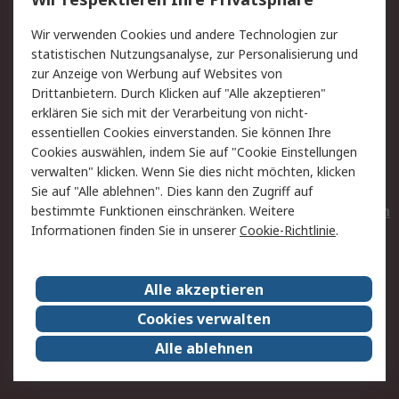
Value Added Services
Lieferlösungen
Wir verwenden Cookies und andere Technologien zur
Rücksendungen
Kontakt
statistischen Nutzungsanalyse, zur Personalisierung und
Hilfe
Privatkunden
zur Anzeige von Werbung auf Websites von
Drittanbietern. Durch Klicken auf "Alle akzeptieren"
Rechtliches
erklären Sie sich mit der Verarbeitung von nicht-
essentiellen Cookies einverstanden. Sie können Ihre
AGB
Datenschutz
Cookies auswählen, indem Sie auf "Cookie Einstellungen
Cookie-Richtlinie
Zahlungsbedingungen
verwalten" klicken. Wenn Sie dies nicht möchten, klicken
Copyright/Impressum
Entsorgung
Sie auf "Alle ablehnen". Dies kann den Zugriff auf
Elektrogeräte/Batterien
bestimmte Funktionen einschränken. Weitere
Informationen finden Sie in unserer
Cookie-Richtlinie
.
Über RS
Alle akzeptieren
Unternehmen
RS weltweit
Karriere bei RS
Nachhaltigkeit
Cookies verwalten
Qualität/Umwelt/Zertifikate
Presse-Center
Alle ablehnen
Event-Center