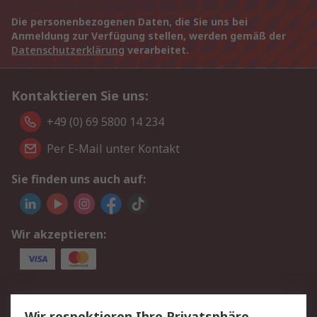
Die personenbezogenen Daten, die Sie uns bei
Anmeldung zur Verfügung stellen, werden gemäß der
Datenschutzerklärung
verarbeitet.
Kontaktieren Sie uns:
+49 (0) 69 5800 14 234
Per E-Mail unter Kontakt
Sie finden uns auch auf:
Wir akzeptieren:
Service
Wir respektieren Ihre Privatsphäre