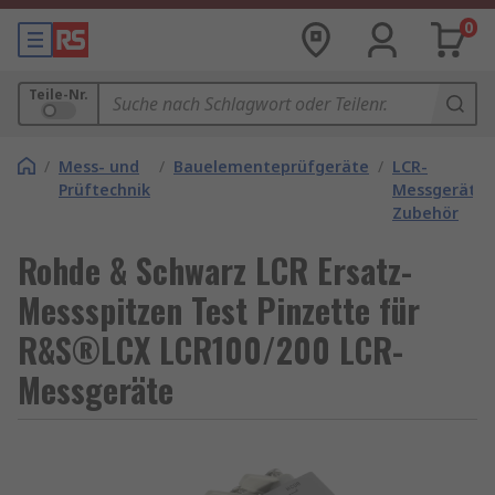
0
Teile-Nr.
/
Mess- und
/
Bauelementeprüfgeräte
/
LCR-
Prüftechnik
Messgeräte-
Zubehör
Rohde & Schwarz LCR Ersatz-
Messspitzen Test Pinzette für
R&S®LCX LCR100/200 LCR-
Messgeräte