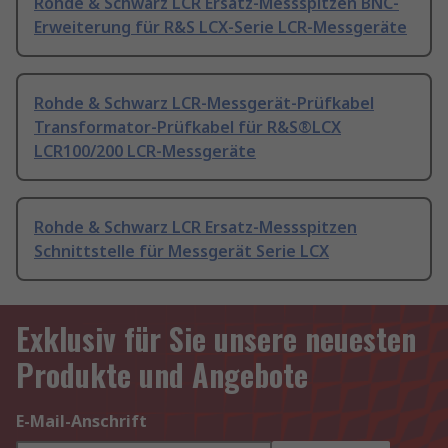
Rohde & Schwarz LCR Ersatz-Messspitzen BNC-
Erweiterung für R&S LCX-Serie LCR-Messgeräte
Rohde & Schwarz LCR-Messgerät-Prüfkabel
Transformator-Prüfkabel für R&S®LCX
LCR100/200 LCR-Messgeräte
Rohde & Schwarz LCR Ersatz-Messspitzen
Schnittstelle für Messgerät Serie LCX
Exklusiv für Sie unsere neuesten
Produkte und Angebote
E-Mail-Anschrift