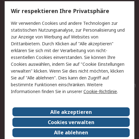
Service
Wir respektieren Ihre Privatsphäre
Value Added Services
Lieferlösungen
Wir verwenden Cookies und andere Technologien zur
Rücksendungen
Kontakt
statistischen Nutzungsanalyse, zur Personalisierung und
Hilfe
Privatkunden
zur Anzeige von Werbung auf Websites von
Drittanbietern. Durch Klicken auf "Alle akzeptieren"
Rechtliches
erklären Sie sich mit der Verarbeitung von nicht-
essentiellen Cookies einverstanden. Sie können Ihre
AGB
Datenschutz
Cookies auswählen, indem Sie auf "Cookie Einstellungen
Cookie-Richtlinie
Zahlungsbedingungen
verwalten" klicken. Wenn Sie dies nicht möchten, klicken
Copyright/Impressum
Entsorgung
Sie auf "Alle ablehnen". Dies kann den Zugriff auf
Elektrogeräte/Batterien
bestimmte Funktionen einschränken. Weitere
Informationen finden Sie in unserer
Cookie-Richtlinie
.
Über RS
Alle akzeptieren
Unternehmen
RS weltweit
Karriere bei RS
Nachhaltigkeit
Cookies verwalten
Qualität/Umwelt/Zertifikate
Presse-Center
Alle ablehnen
Event-Center