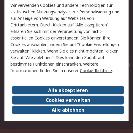
Wir verwenden Cookies und andere Technologien zur
Rücksendungen
Kontakt
statistischen Nutzungsanalyse, zur Personalisierung und
Hilfe
Privatkunden
zur Anzeige von Werbung auf Websites von
Drittanbietern. Durch Klicken auf "Alle akzeptieren"
Rechtliches
erklären Sie sich mit der Verarbeitung von nicht-
essentiellen Cookies einverstanden. Sie können Ihre
AGB
Datenschutz
Cookies auswählen, indem Sie auf "Cookie Einstellungen
Cookie-Richtlinie
Zahlungsbedingungen
verwalten" klicken. Wenn Sie dies nicht möchten, klicken
Copyright/Impressum
Entsorgung
Sie auf "Alle ablehnen". Dies kann den Zugriff auf
Elektrogeräte/Batterien
bestimmte Funktionen einschränken. Weitere
Informationen finden Sie in unserer
Cookie-Richtlinie
.
Über RS
Alle akzeptieren
Unternehmen
RS weltweit
Karriere bei RS
Nachhaltigkeit
Cookies verwalten
Qualität/Umwelt/Zertifikate
Presse-Center
Alle ablehnen
Event-Center