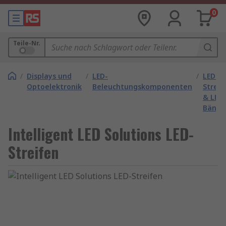
0
Teile-Nr.
/
Displays und
/
LED-
/
LED-
Optoelektronik
Beleuchtungskomponenten
Streif
& LED-
Bände
Intelligent LED Solutions LED-
Streifen