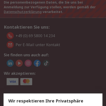
Die personenbezogenen Daten, die Sie uns bei
Anmeldung zur Verfügung stellen, werden gemäß der
Datenschutzerklärung
verarbeitet.
Kontaktieren Sie uns:
+49 (0) 69 5800 14 234
Per E-Mail unter Kontakt
Sie finden uns auch auf:
Wir akzeptieren:
Service
Wir respektieren Ihre Privatsphäre
Value Added Services
Lieferlösungen