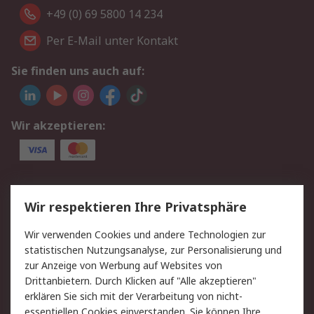
+49 (0) 69 5800 14 234
Per E-Mail unter Kontakt
Sie finden uns auch auf:
Wir akzeptieren:
Service
Wir respektieren Ihre Privatsphäre
Value Added Services
Lieferlösungen
Wir verwenden Cookies und andere Technologien zur
Rücksendungen
Kontakt
statistischen Nutzungsanalyse, zur Personalisierung und
Hilfe
Privatkunden
zur Anzeige von Werbung auf Websites von
Drittanbietern. Durch Klicken auf "Alle akzeptieren"
Rechtliches
erklären Sie sich mit der Verarbeitung von nicht-
essentiellen Cookies einverstanden. Sie können Ihre