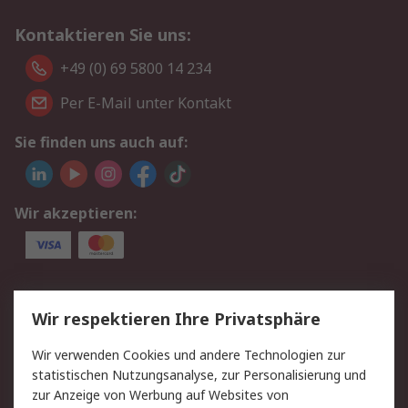
Kontaktieren Sie uns:
+49 (0) 69 5800 14 234
Per E-Mail unter Kontakt
Sie finden uns auch auf:
Wir akzeptieren:
Service
Wir respektieren Ihre Privatsphäre
Value Added Services
Lieferlösungen
Wir verwenden Cookies und andere Technologien zur
Rücksendungen
Kontakt
statistischen Nutzungsanalyse, zur Personalisierung und
Hilfe
Privatkunden
zur Anzeige von Werbung auf Websites von