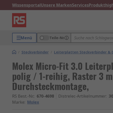
Wissensportal
Unsere Marken
Services
Produkthigh
Menü
Teile-Nr.
/
Steckverbinder
/
Leiterplatten Steckverbinder &
Molex Micro-Fit 3.0 Leiterpl
polig / 1-reihig, Raster 3 
Durchsteckmontage,
RS Best.-Nr.
:
670-4698
Distrelec-Artikelnummer
:
30
Marke
:
Molex