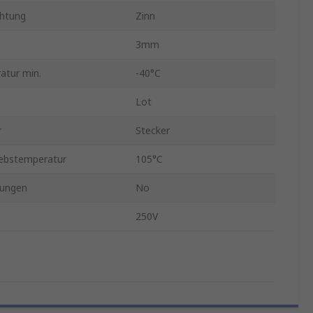
chtung
Zinn
3mm
atur min.
-40°C
Lot
r
Stecker
iebstemperatur
105°C
ungen
No
250V