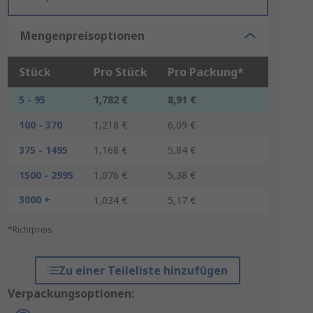
Mengenpreisoptionen
Stück
Pro Stück
Pro Packung*
5 - 95
1,782 €
8,91 €
100 - 370
1,218 €
6,09 €
375 - 1495
1,168 €
5,84 €
1500 - 2995
1,076 €
5,38 €
3000 +
1,034 €
5,17 €
*Richtpreis
Zu einer Teileliste hinzufügen
Verpackungsoptionen: