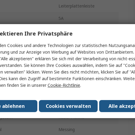
Leiterplattenleiste
5A
3mm
ektieren Ihre Privatsphäre
takte
2
en Cookies und andere Technologien zur statistischen Nutzungsanal
erung und zur Anzeige von Werbung auf Websites von Drittanbietern.
al
Thermoplast
"Alle akzeptieren" erklären Sie sich mit der Verarbeitung von nicht-ess
verstanden. Sie können Ihre Cookies auswählen, indem Sie auf "Cook
hen
1
en verwalten" klicken. Wenn Sie dies nicht möchten, klicken Sie auf "Al
Dies kann den Zugriff auf bestimmte Funktionen einschränken. Weite
htung
gewinkelt
en finden Sie in unserer
Cookie-Richtlinie
.
ht ummantelt
Ummantelt
Durchsteckmontage
e ablehnen
Cookies verwalten
Alle akzep
system
Kabel-Platine
l
Messing