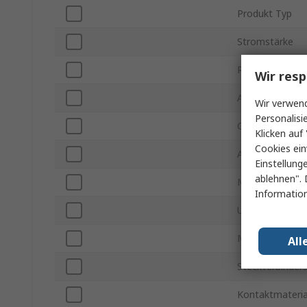
Produkt Typ
Stromstärke
Rastermaß
Wir resp
Anzahl der Kon
Wir verwend
Personalisi
Gehäusemateri
Klicken auf 
Cookies ein
Anzahl der Rei
Einstellung
ablehnen". 
Montageausric
Information
Ummantelt/Nic
Montageart
All
Steckverbinder
Kontaktmateria