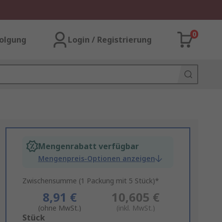
0
olgung
Login / Registrierung
Mengenrabatt verfügbar
Mengenpreis-Optionen anzeigen
Zwischensumme (1 Packung mit 5 Stück)*
8,91 €
10,605 €
(ohne MwSt.)
(inkl. MwSt.)
Add
Stück