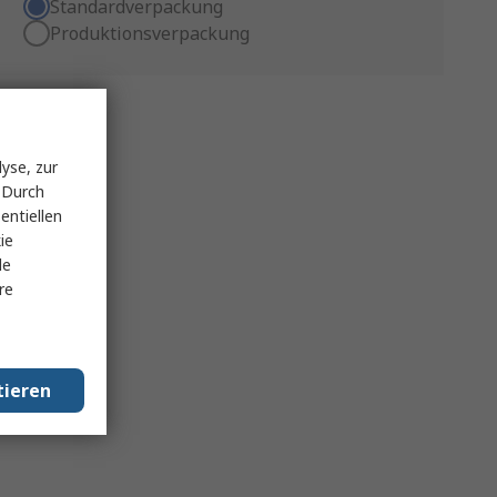
Standardverpackung
Produktionsverpackung
yse, zur
 Durch
entiellen
ie
le
re
tieren