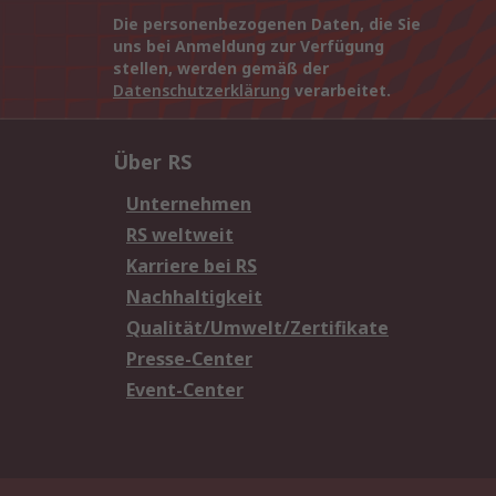
Die personenbezogenen Daten, die Sie
uns bei Anmeldung zur Verfügung
stellen, werden gemäß der
Datenschutzerklärung
verarbeitet.
Über RS
Unternehmen
RS weltweit
Karriere bei RS
Nachhaltigkeit
Qualität/Umwelt/Zertifikate
Presse-Center
Event-Center