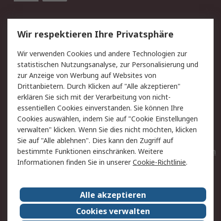
Service
Wir respektieren Ihre Privatsphäre
Value Added Services
Lieferlösungen
Wir verwenden Cookies und andere Technologien zur
Rücksendungen
Kontakt
statistischen Nutzungsanalyse, zur Personalisierung und
Hilfe
Privatkunden
zur Anzeige von Werbung auf Websites von
Drittanbietern. Durch Klicken auf "Alle akzeptieren"
Rechtliches
erklären Sie sich mit der Verarbeitung von nicht-
essentiellen Cookies einverstanden. Sie können Ihre
AGB
Datenschutz
Cookies auswählen, indem Sie auf "Cookie Einstellungen
Cookie-Richtlinie
Zahlungsbedingungen
verwalten" klicken. Wenn Sie dies nicht möchten, klicken
Copyright/Impressum
Entsorgung
Sie auf "Alle ablehnen". Dies kann den Zugriff auf
Elektrogeräte/Batterien
bestimmte Funktionen einschränken. Weitere
Informationen finden Sie in unserer
Cookie-Richtlinie
.
Über RS
Alle akzeptieren
Unternehmen
RS weltweit
Karriere bei RS
Nachhaltigkeit
Cookies verwalten