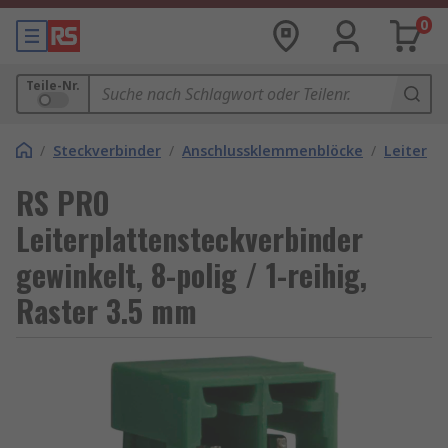
0
Teile-Nr.
/
Steckverbinder
/
Anschlussklemmenblöcke
/
Leiterpl
RS PRO
Leiterplattensteckverbinder
gewinkelt, 8-polig / 1-reihig,
Raster 3.5 mm