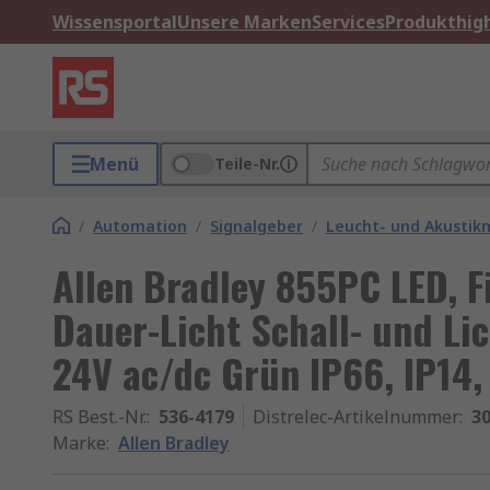
Wissensportal
Unsere Marken
Services
Produkthigh
Menü
Teile-Nr.
/
Automation
/
Signalgeber
/
Leucht- und Akustik
Allen Bradley 855PC LED, 
Dauer-Licht Schall- und Li
24V ac/dc Grün IP66, IP14,
RS Best.-Nr.
:
536-4179
Distrelec-Artikelnummer
:
30
Marke
:
Allen Bradley