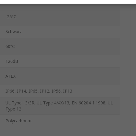
-25°C
Schwarz
60°C
126dB
ATEX
IP66, IP14, IP65, IP12, IP56, IP13
UL Type 13/3R, UL Type 4/4X/13, EN 60204-1:1998, UL
Type 12
Polycarbonat