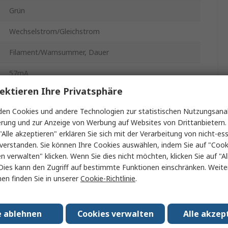
Grün
Wechselstrom/Gleichstrom
Filament/Warnsummer, Dauer
57mA
ektieren Ihre Privatsphäre
Wählbare Tonsignale, Wandler-Signalgeber, Piezo-
Signalgeber, Zweiton-Signalgeber, Einzeltonsignalgeber
en Cookies und andere Technologien zur statistischen Nutzungsanal
Rohr, Kabelrohre, Magnetisch, Frontplattenmontage,
erung und zur Anzeige von Werbung auf Websites von Drittanbietern.
SMD, Mastbefestigung, Vertikale Montage
"Alle akzeptieren" erklären Sie sich mit der Verarbeitung von nicht-ess
verstanden. Sie können Ihre Cookies auswählen, indem Sie auf "Cook
855PC
en verwalten" klicken. Wenn Sie dies nicht möchten, klicken Sie auf "Al
Dies kann den Zugriff auf bestimmte Funktionen einschränken. Weite
24V ac/dc
en finden Sie in unserer
Cookie-Richtlinie
.
LED
e ablehnen
Cookies verwalten
Alle akzep
98dB