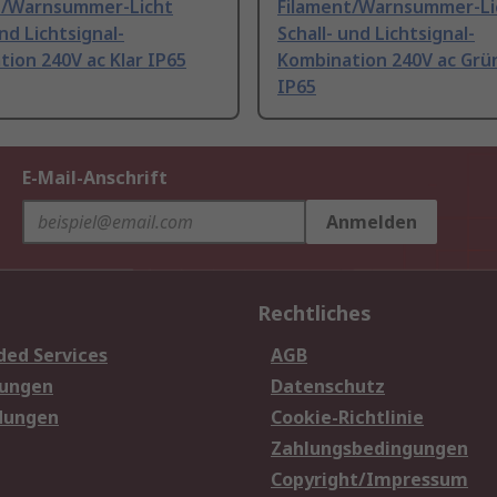
t/Warnsummer-Licht
Filament/Warnsummer-Li
und Lichtsignal-
Schall- und Lichtsignal-
ion 240V ac Klar IP65
Kombination 240V ac Grün
IP65
E-Mail-Anschrift
Anmelden
Rechtliches
ded Services
AGB
sungen
Datenschutz
dungen
Cookie-Richtlinie
Zahlungsbedingungen
Copyright/Impressum