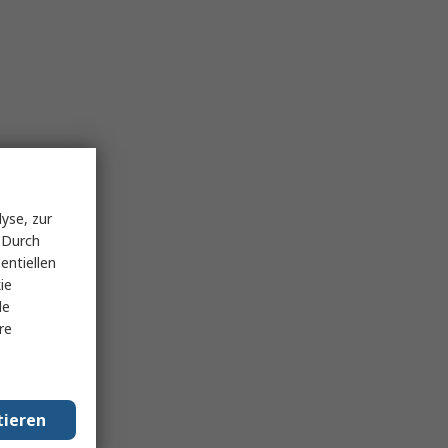
yse, zur
 Durch
entiellen
ie
le
re
tieren