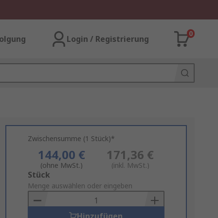
0
olgung
Login / Registrierung
Zwischensumme (1 Stück)*
144,00 €
171,36 €
(ohne MwSt.)
(inkl. MwSt.)
Add
Stück
to
Menge auswählen oder eingeben
Basket
Hinzufügen