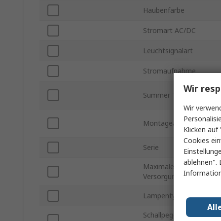
Haubenfarbe
Stromart AC/DC
Leuchtsignalart
Stromaufnahme
Wir resp
Summer Typ
Wir verwend
Personalisi
Montageart
Klicken auf 
Cookies ein
Serie
Einstellung
ablehnen". 
Maximale
Information
Versorgungsspannung
Lampentyp
All
Schallpegel in 1m