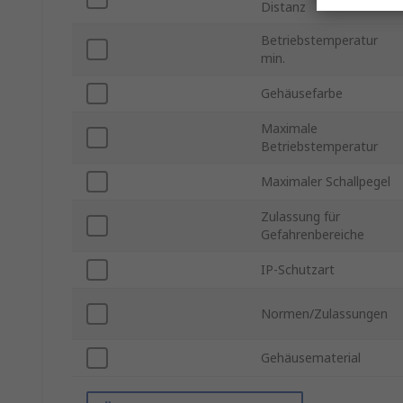
Distanz
Betriebstemperatur
min.
Gehäusefarbe
Maximale
Betriebstemperatur
Maximaler Schallpegel
Zulassung für
Gefahrenbereiche
IP-Schutzart
Normen/Zulassungen
Gehäusematerial