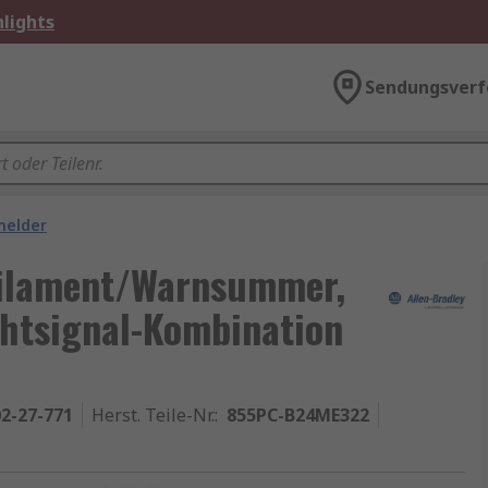
lights
Sendungsverf
melder
Filament/Warnsummer,
chtsignal-Kombination
2-27-771
Herst. Teile-Nr.
:
855PC-B24ME322