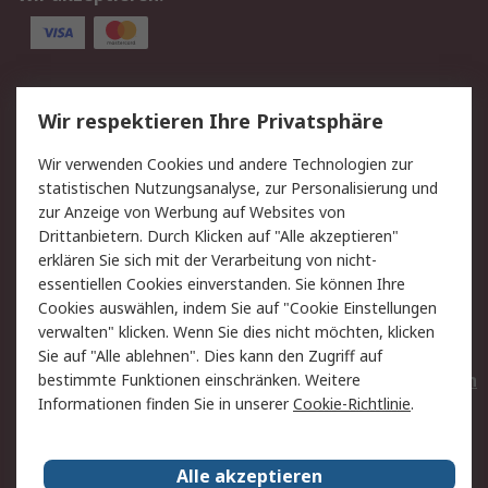
Service
Wir respektieren Ihre Privatsphäre
Value Added Services
Lieferlösungen
Wir verwenden Cookies und andere Technologien zur
Rücksendungen
Kontakt
statistischen Nutzungsanalyse, zur Personalisierung und
Hilfe
Privatkunden
zur Anzeige von Werbung auf Websites von
Drittanbietern. Durch Klicken auf "Alle akzeptieren"
Rechtliches
erklären Sie sich mit der Verarbeitung von nicht-
essentiellen Cookies einverstanden. Sie können Ihre
AGB
Datenschutz
Cookies auswählen, indem Sie auf "Cookie Einstellungen
Cookie-Richtlinie
Zahlungsbedingungen
verwalten" klicken. Wenn Sie dies nicht möchten, klicken
Copyright/Impressum
Entsorgung
Sie auf "Alle ablehnen". Dies kann den Zugriff auf
Elektrogeräte/Batterien
bestimmte Funktionen einschränken. Weitere
Informationen finden Sie in unserer
Cookie-Richtlinie
.
Über RS
Alle akzeptieren
Unternehmen
RS weltweit