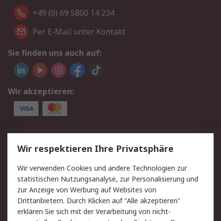
+49 (0) 69 5800 14 234
Per E-Mail unter Kontakt
Sie finden uns auch auf:
Wir akzeptieren:
Service
Wir respektieren Ihre Privatsphäre
Value Added Services
Lieferlösungen
Wir verwenden Cookies und andere Technologien zur
Rücksendungen
Kontakt
statistischen Nutzungsanalyse, zur Personalisierung und
Hilfe
Privatkunden
zur Anzeige von Werbung auf Websites von
Drittanbietern. Durch Klicken auf "Alle akzeptieren"
Rechtliches
erklären Sie sich mit der Verarbeitung von nicht-