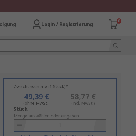
0
olgung
Login / Registrierung
Zwischensumme (1 Stück)*
49,39 €
58,77 €
(ohne MwSt.)
(inkl. MwSt.)
Add
Stück
to
Menge auswählen oder eingeben
Basket