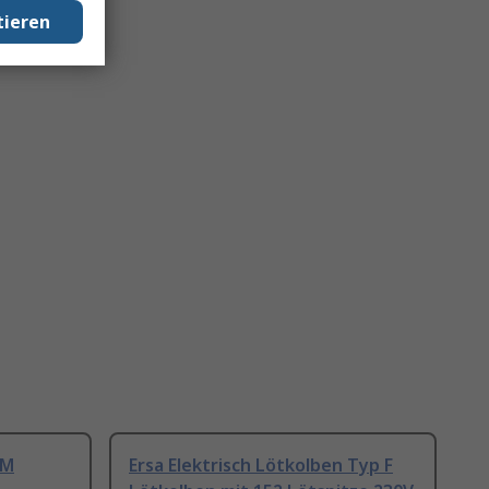
tieren
0M
Ersa Elektrisch Lötkolben Typ F