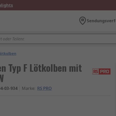
lights
Sendungsverf
ötkolben
n Typ F Lötkolben mit
W
4-03-934
Marke
:
RS PRO