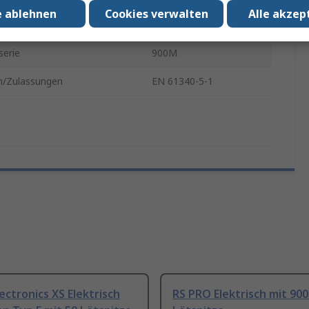
e ablehnen
Cookies verwalten
Alle akzep
ecker Typ
Typ F
serie
900M
/Zulassungen
EN 61340-5-1
ectronics XS Elektrisch
RS PRO Elektrisch mit 90