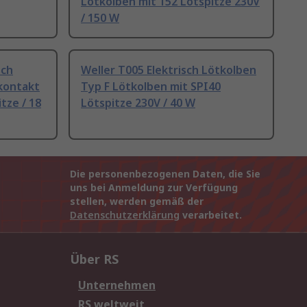
Lötkolben mit 152 Lötspitze 230V
/ 150 W
sch
Weller T005 Elektrisch Lötkolben
zkontakt
Typ F Lötkolben mit SPI40
tze / 18
Lötspitze 230V / 40 W
Die personenbezogenen Daten, die Sie
uns bei Anmeldung zur Verfügung
stellen, werden gemäß der
Datenschutzerklärung
verarbeitet.
Über RS
Unternehmen
RS weltweit