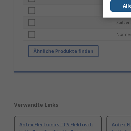
All
Netzst
Spitzen
Normen
Ähnliche Produkte finden
Verwandte Links
Antex Electronics TCS Elektrisch
Antex El