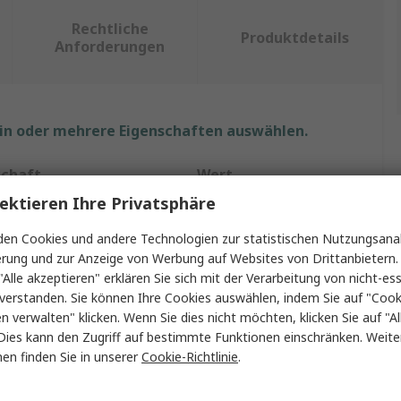
Rechtliche
Produktdetails
Anforderungen
ein oder mehrere Eigenschaften auswählen.
schaft
Wert
ektieren Ihre Privatsphäre
RS PRO
en Cookies und andere Technologien zur statistischen Nutzungsanal
llen Typ
Elektrisch
erung und zur Anzeige von Werbung auf Websites von Drittanbietern.
"Alle akzeptieren" erklären Sie sich mit der Verarbeitung von nicht-ess
t Typ
Lötkolben
verstanden. Sie können Ihre Cookies auswählen, indem Sie auf "Cook
en verwalten" klicken. Wenn Sie dies nicht möchten, klicken Sie auf "Al
Lötkolben
Dies kann den Zugriff auf bestimmte Funktionen einschränken. Weite
en finden Sie in unserer
Cookie-Richtlinie
.
istung
50W
gsspannung
220V