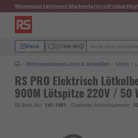
Wissensportal
Unsere Marken
Services
Produkthigh
Menü
Teile-Nr.
/
Elektrowerkzeuge Löten & Schweißen
/
Löten
/
L
RS PRO Elektrisch Lötkolbe
900M Lötspitze 220V / 50 
RS Best.-Nr.
:
141-1993
Distrelec-Artikelnummer
:
30