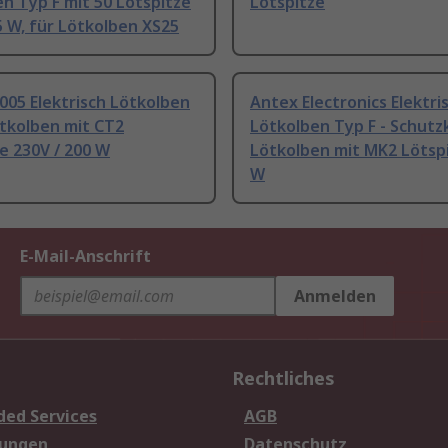
n Typ F mit 50 Lötspitze
Lötspitze
5 W, für Lötkolben XS25
005 Elektrisch Lötkolben
Antex Electronics Elektri
ötkolben mit CT2
Lötkolben Typ F - Schut
e 230V / 200 W
Lötkolben mit MK2 Lötspi
W
E-Mail-Anschrift
Anmelden
Rechtliches
ded Services
AGB
sungen
Datenschutz