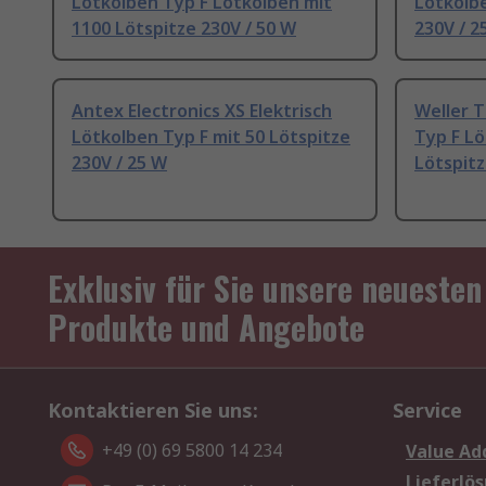
Lötkolben Typ F Lötkolben mit
Lötkolbe
1100 Lötspitze 230V / 50 W
230V / 2
Antex Electronics XS Elektrisch
Weller T
Lötkolben Typ F mit 50 Lötspitze
Typ F L
230V / 25 W
Lötspitz
Exklusiv für Sie unsere neuesten
Produkte und Angebote
Kontaktieren Sie uns:
Service
+49 (0) 69 5800 14 234
Value Ad
Lieferlö