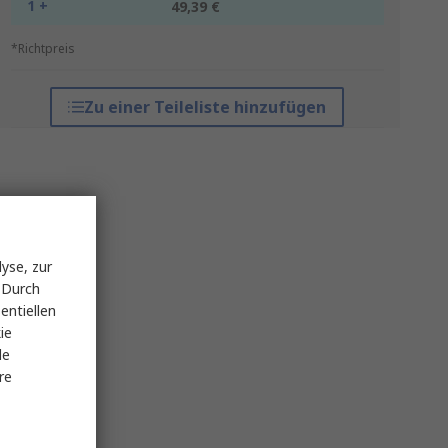
1 +
49,39 €
*Richtpreis
Zu einer Teileliste hinzufügen
yse, zur
 Durch
entiellen
ie
le
re