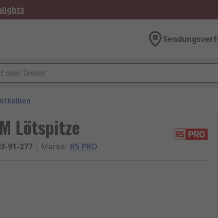
lights
Sendungsverf
ötkolben
M Lötspitze
3-91-277
Marke
:
RS PRO