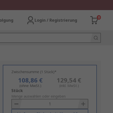
0
olgung
Login / Registrierung
Zwischensumme (1 Stück)*
108,86 €
129,54 €
(ohne MwSt.)
(inkl. MwSt.)
Add
Stück
to
Menge auswählen oder eingeben
Basket