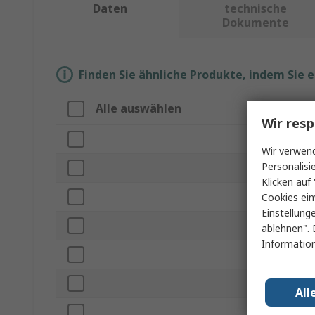
Daten
technische
Dokumente
Finden Sie ähnliche Produkte, indem Sie 
Alle auswählen
Eige
Wir resp
Marke
Wir verwend
Personalisi
Produ
Klicken auf 
Heizqu
Cookies ein
Einstellung
Spitze
ablehnen". 
Information
Lötsp
Norme
All
Einga