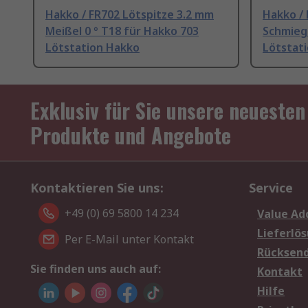
Hakko / FR702 Lötspitze 3.2 mm
Hakko /
Meißel 0 ° T18 für Hakko 703
Schmiege
Lötstation Hakko
Lötstat
Exklusiv für Sie unsere neuesten
Produkte und Angebote
Kontaktieren Sie uns:
Service
+49 (0) 69 5800 14 234
Value Ad
Lieferlö
Per E-Mail unter Kontakt
Rücksen
Sie finden uns auch auf:
Kontakt
Hilfe