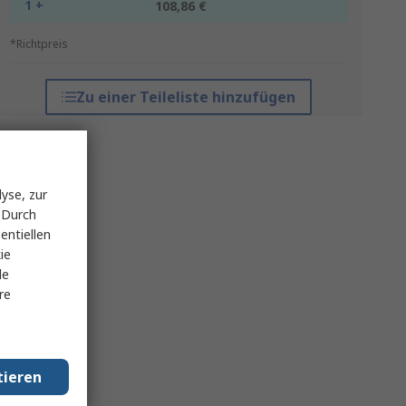
1 +
108,86 €
*Richtpreis
Zu einer Teileliste hinzufügen
yse, zur
 Durch
entiellen
ie
le
re
tieren