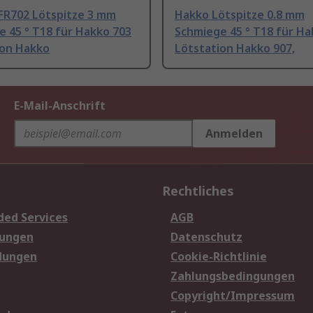
 FR702 Lötspitze 3 mm
Hakko Lötspitze 0.8 mm
 45 ° T18 für Hakko 703
Schmiege 45 ° T18 für Ha
ion Hakko
Lötstation Hakko 907,
E-Mail-Anschrift
Anmelden
Rechtliches
ded Services
AGB
sungen
Datenschutz
dungen
Cookie-Richtlinie
Zahlungsbedingungen
Copyright/Impressum