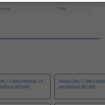
eistung
90W
mc 17 mm Lötspitze 1.6
Davum-Tmc 17 mm Lötspit
elform 907-ESD
mm Konisch 907-ESD