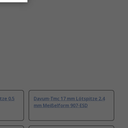
ze 0.5
Davum-Tmc 17 mm Lötspitze 2.4
mm Meißelform 907-ESD