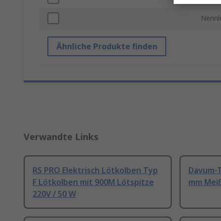
Nennl
Ähnliche Produkte finden
Verwandte Links
RS PRO Elektrisch Lötkolben Typ
Davum-T
F Lötkolben mit 900M Lötspitze
mm Meiß
220V / 50 W