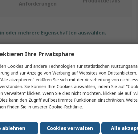
Produktdetails
Anforderungen
ein oder mehrere Eigenschaften auswählen.
nschaft
Wert
ektieren Ihre Privatsphäre
RS PRO
en Cookies und andere Technologien zur statistischen Nutzungsanal
erung und zur Anzeige von Werbung auf Websites von Drittanbietern.
kt Typ
Lötkolben
"Alle akzeptieren" erklären Sie sich mit der Verarbeitung von nicht-ess
ellen Typ
Elektrisch
verstanden. Sie können Ihre Cookies auswählen, indem Sie auf "Cook
en verwalten" klicken. Wenn Sie dies nicht möchten, klicken Sie auf "Al
nserie
900M
Dies kann den Zugriff auf bestimmte Funktionen einschränken. Weite
en finden Sie in unserer
Cookie-Richtlinie
.
itzen Temperatur
200°C
n/Zulassungen
No
e ablehnen
Cookies verwalten
Alle akzep
ngsspannung
220 V