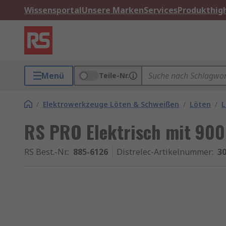
Wissensportal
Unsere Marken
Services
Produkthigh
Menü
Teile-Nr.
/
Elektrowerkzeuge Löten & Schweißen
/
Löten
/
L
RS PRO Elektrisch mit 900
RS Best.-Nr.
:
885-6126
Distrelec-Artikelnummer
:
30