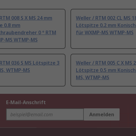
 RTM 008 S X MS 24 mm
Weller / RTM 002 CL MS 1
ze 0.8 mm
Lötspitze 0.2 mm Konisc
chraubendreher 0 ° RTM
für WXMP-MS WTMP-MS
MP-MS WTMP-MS
 RTM 036 S MS Lötspitze 3
Weller / RTM 005 C X MS 
S, WTMP-MS
Lötspitze 0.5 mm Konisc
MS, WTMP-MS
E-Mail-Anschrift
Anmelden