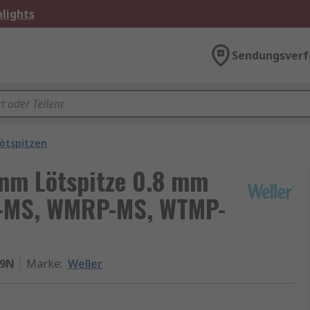
lights
Sendungsverf
ötspitzen
mm Lötspitze 0.8 mm
P-MS, WMRP-MS, WTMP-
99N
Marke
:
Weller