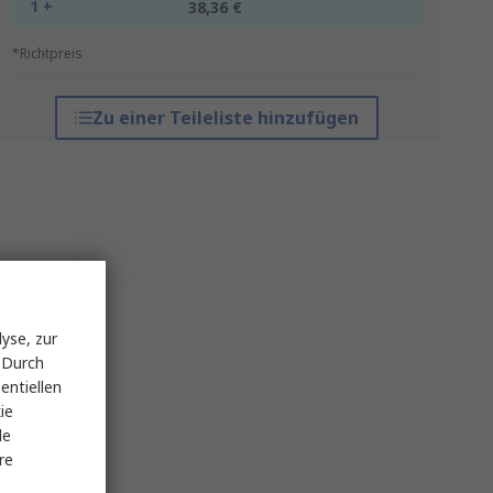
1 +
38,36 €
*Richtpreis
Zu einer Teileliste hinzufügen
yse, zur
 Durch
entiellen
ie
le
re