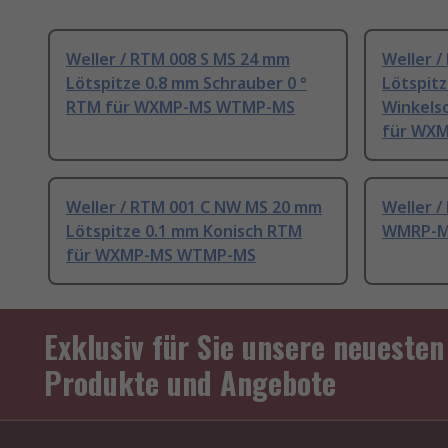
Weller / RTM 008 S MS 24 mm
Weller /
Lötspitze 0.8 mm Schrauber 0 °
Lötspit
RTM für WXMP-MS WTMP-MS
Winkels
für WX
Weller / RTM 001 C NW MS 20 mm
Weller /
Lötspitze 0.1 mm Konisch RTM
WMRP-M
für WXMP-MS WTMP-MS
Exklusiv für Sie unsere neuesten
Produkte und Angebote