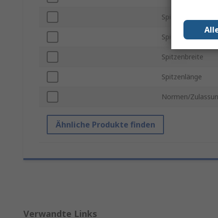
Spitzenserie
All
Spitzen-Winkel
Spitzenbreite
Spitzenlänge
Normen/Zulassu
Ähnliche Produkte finden
Verwandte Links