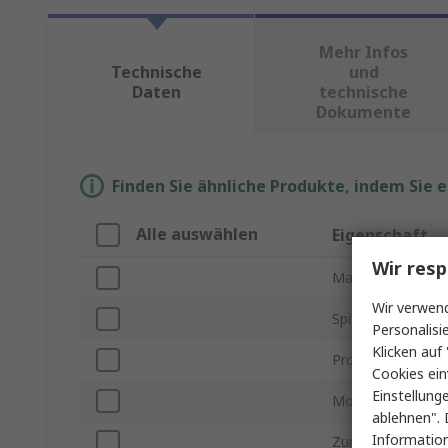
Mehr Infos
Technische
und
Daten
technische
Dokumente
Finden Sie ähnliche Produkte, indem Sie 
Alle auswählen
Eigenschaft
Wir resp
Marke
Wir verwend
Spitzenform
Personalisi
Klicken auf 
Produkt Typ
Cookies ein
Einstellung
Modellnummer
ablehnen". 
Information
Zur Verwendung 