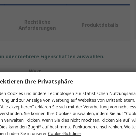
Rechtliche
Produktdetails
Anforderungen
ein oder mehrere Eigenschaften auswählen.
Wert
ektieren Ihre Privatsphäre
Weller
en Cookies und andere Technologien zur statistischen Nutzungsanal
Konisch
erung und zur Anzeige von Werbung auf Websites von Drittanbietern.
"Alle akzeptieren" erklären Sie sich mit der Verarbeitung von nicht-ess
Lötspitze
verstanden. Sie können Ihre Cookies auswählen, indem Sie auf "Cook
en verwalten" klicken. Wenn Sie dies nicht möchten, klicken Sie auf "Al
RTM 008 C MS
Dies kann den Zugriff auf bestimmte Funktionen einschränken. Weite
en finden Sie in unserer
Cookie-Richtlinie
.
mit
WXMP-MS, WMRP-MS, WTMP-MS