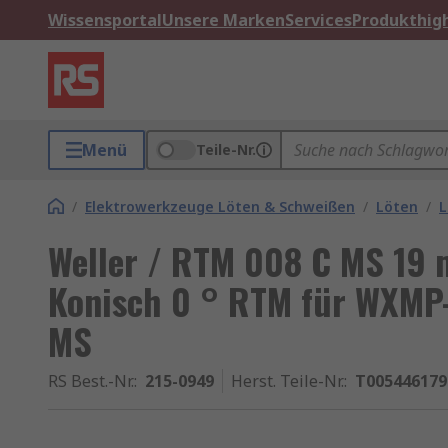
Wissensportal
Unsere Marken
Services
Produkthigh
Menü
Teile-Nr.
/
Elektrowerkzeuge Löten & Schweißen
/
Löten
/
L
Weller / RTM 008 C MS 19 
Konisch 0 ° RTM für WXM
MS
RS Best.-Nr.
:
215-0949
Herst. Teile-Nr.
:
T00544617