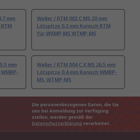
8.7 mm
Weller / RTM 002 C MS 20 mm
h RTM
Lötspitze 0.2 mm Konisch RTM
für WXMP-MS WTMP-MS
25.5 mm
Weller / RTM 004 C X MS 26.5 mm
h WMRP-
Lötspitze 0.4 mm Konisch WMRP-
MS, WTMP-MS
Die personenbezogenen Daten, die Sie
uns bei Anmeldung zur Verfügung
stellen, werden gemäß der
Datenschutzerklärung
verarbeitet.