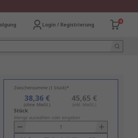
0
olgung
Login / Registrierung
Zwischensumme (1 Stück)*
38,36 €
45,65 €
(ohne MwSt.)
(inkl. MwSt.)
Add
Stück
to
Menge auswählen oder eingeben
Basket