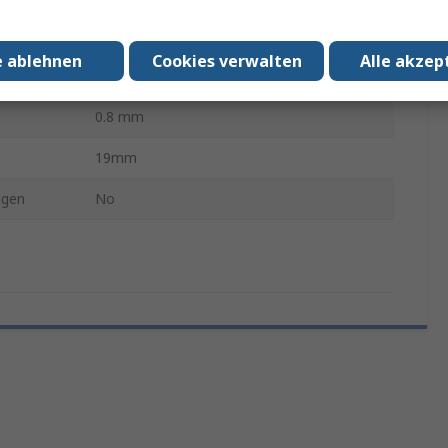
RTM
e ablehnen
Cookies verwalten
Alle akzep
0°
0.8 mm
19mm
ngen
No