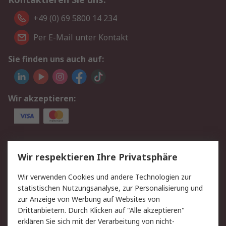
+49 (0) 69 5800 14 234
Per E-Mail unter Kontakt
Sie finden uns auch auf:
Wir akzeptieren:
Service
Wir respektieren Ihre Privatsphäre
Value Added Services
Lieferlösungen
Wir verwenden Cookies und andere Technologien zur
Rücksendungen
Kontakt
statistischen Nutzungsanalyse, zur Personalisierung und
Hilfe
Privatkunden
zur Anzeige von Werbung auf Websites von
Drittanbietern. Durch Klicken auf "Alle akzeptieren"
Rechtliches
erklären Sie sich mit der Verarbeitung von nicht-