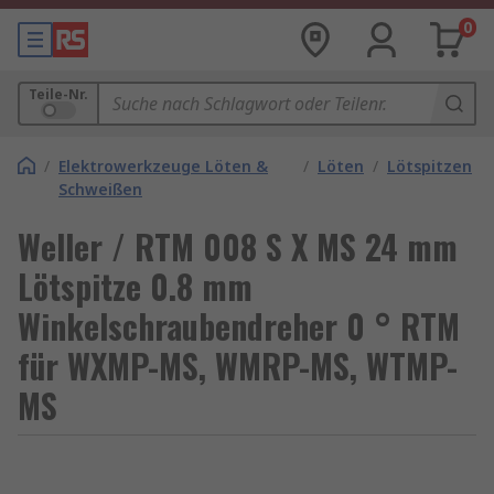
0
Teile-Nr.
/
Elektrowerkzeuge Löten &
/
Löten
/
Lötspitzen
Schweißen
Weller / RTM 008 S X MS 24 mm
Lötspitze 0.8 mm
Winkelschraubendreher 0 ° RTM
für WXMP-MS, WMRP-MS, WTMP-
MS