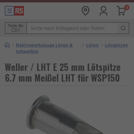
0
Teile-Nr.
/
Elektrowerkzeuge Löten &
/
Löten
/
Lötspitzen
Schweißen
Weller / LHT E 25 mm Lötspitze
6.7 mm Meißel LHT für WSP150