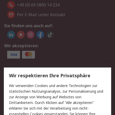
+49 (0) 69 5800 14 234
Per E-Mail unter Kontakt
Sie finden uns auch auf:
Wir akzeptieren:
Service
Wir respektieren Ihre Privatsphäre
Value Added Services
Lieferlösungen
Wir verwenden Cookies und andere Technologien zur
Rücksendungen
Kontakt
statistischen Nutzungsanalyse, zur Personalisierung und
Hilfe
Privatkunden
zur Anzeige von Werbung auf Websites von
Drittanbietern. Durch Klicken auf "Alle akzeptieren"
Rechtliches
erklären Sie sich mit der Verarbeitung von nicht-
essentiellen Cookies einverstanden. Sie können Ihre