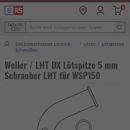
0
Teile-Nr.
/
Elektrowerkzeuge Löten &
/
Löten
/
Lötspitzen
Schweißen
Weller / LHT DX Lötspitze 5 mm
Schrauber LHT für WSP150