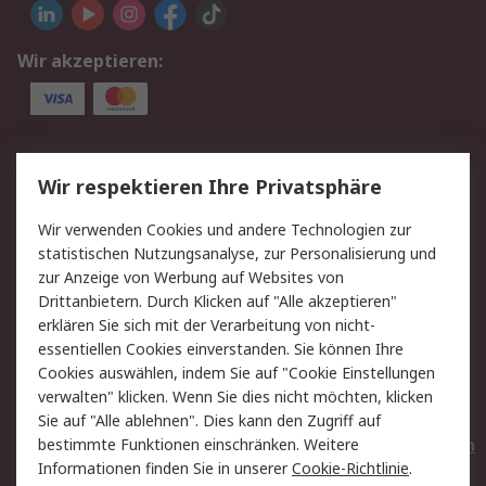
Wir akzeptieren:
Service
Wir respektieren Ihre Privatsphäre
Value Added Services
Lieferlösungen
Wir verwenden Cookies und andere Technologien zur
Rücksendungen
Kontakt
statistischen Nutzungsanalyse, zur Personalisierung und
Hilfe
Privatkunden
zur Anzeige von Werbung auf Websites von
Drittanbietern. Durch Klicken auf "Alle akzeptieren"
Rechtliches
erklären Sie sich mit der Verarbeitung von nicht-
essentiellen Cookies einverstanden. Sie können Ihre
AGB
Datenschutz
Cookies auswählen, indem Sie auf "Cookie Einstellungen
Cookie-Richtlinie
Zahlungsbedingungen
verwalten" klicken. Wenn Sie dies nicht möchten, klicken
Copyright/Impressum
Entsorgung
Sie auf "Alle ablehnen". Dies kann den Zugriff auf
Elektrogeräte/Batterien
bestimmte Funktionen einschränken. Weitere
Informationen finden Sie in unserer
Cookie-Richtlinie
.