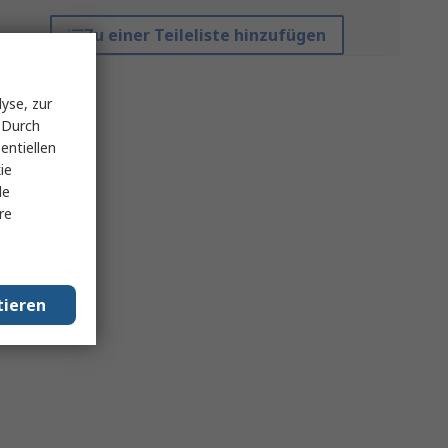
Zu einer Teileliste hinzufügen
yse, zur
 Durch
entiellen
ie
le
re
tieren