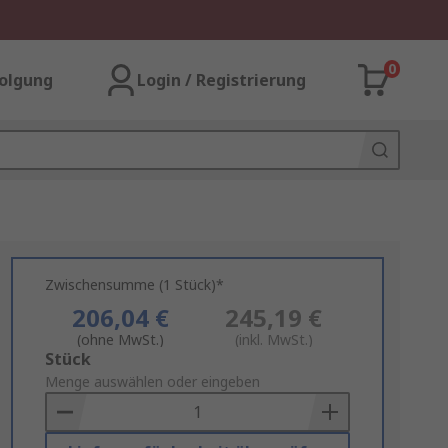
0
olgung
Login / Registrierung
Zwischensumme (1 Stück)*
206,04 €
245,19 €
(ohne MwSt.)
(inkl. MwSt.)
Add
Stück
to
Menge auswählen oder eingeben
Basket