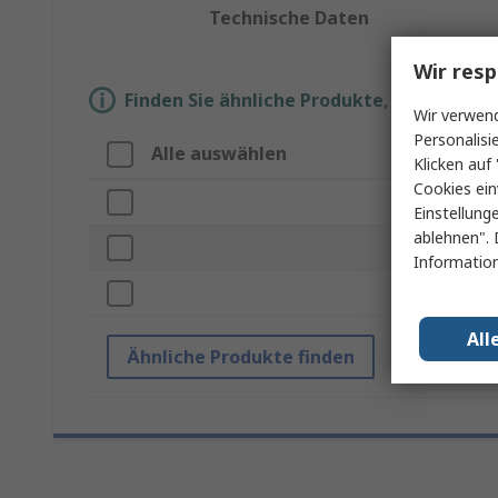
Technische Daten
Wir resp
Finden Sie ähnliche Produkte, indem Sie 
Wir verwend
Personalisi
Alle auswählen
Eigenscha
Klicken auf 
Cookies ein
Marke
Einstellung
ablehnen". 
Produkt Typ
Information
Normen/Zul
All
Ähnliche Produkte finden