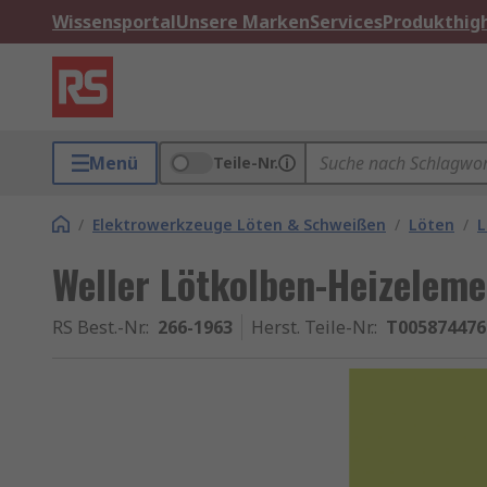
Wissensportal
Unsere Marken
Services
Produkthigh
Menü
Teile-Nr.
/
Elektrowerkzeuge Löten & Schweißen
/
Löten
/
L
Weller Lötkolben-Heizeleme
RS Best.-Nr.
:
266-1963
Herst. Teile-Nr.
:
T00587447