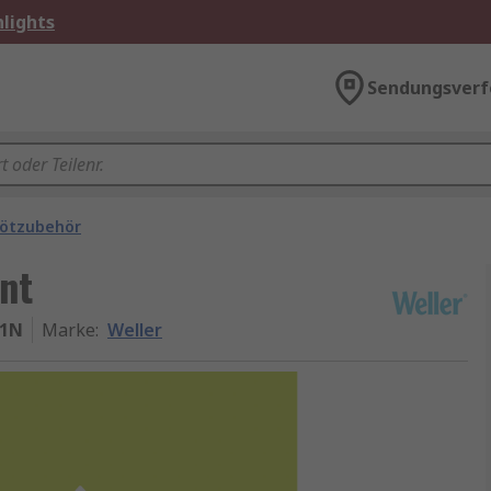
lights
Sendungsverf
ötzubehör
nt
61N
Marke
:
Weller