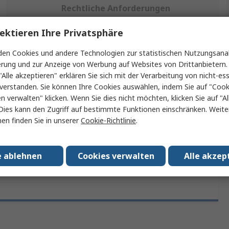
Rechtliche Anforderungen
ektieren Ihre Privatsphäre
ein oder mehrere Eigenschaften auswählen.
en Cookies und andere Technologien zur statistischen Nutzungsanal
erung und zur Anzeige von Werbung auf Websites von Drittanbietern.
ft
Wert
"Alle akzeptieren" erklären Sie sich mit der Verarbeitung von nicht-ess
verstanden. Sie können Ihre Cookies auswählen, indem Sie auf "Cook
Weller
en verwalten" klicken. Wenn Sie dies nicht möchten, klicken Sie auf "Al
Dies kann den Zugriff auf bestimmte Funktionen einschränken. Weite
Lötkolben-Heizelement
en finden Sie in unserer
Cookie-Richtlinie
.
assungen
No
e ablehnen
Cookies verwalten
Alle akzep