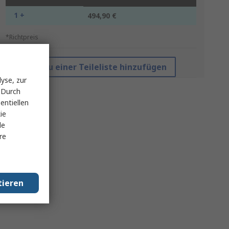
1 +
494,90 €
*Richtpreis
Zu einer Teileliste hinzufügen
yse, zur
 Durch
entiellen
ie
le
re
tieren