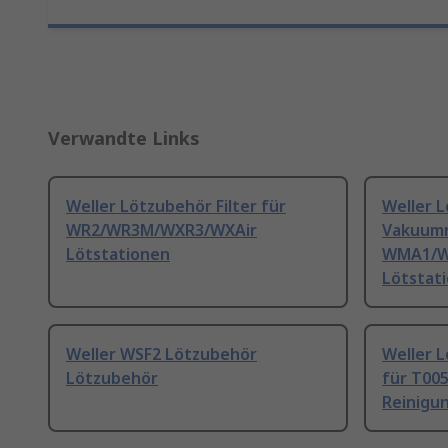
Verwandte Links
Weller Lötzubehör Filter für
Weller 
WR2/WR3M/WXR3/WXAir
Vakuumr
Lötstationen
WMA1/W
Lötstat
Weller WSF2 Lötzubehör
Weller 
Lötzubehör
für T00
Reinigu