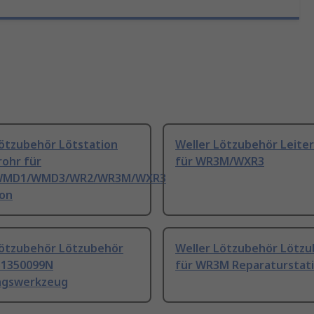
Lötzubehör Lötstation
Weller Lötzubehör Leiter
ohr für
für WR3M/WXR3
MD1/WMD3/WR2/WR3M/WXR3
ion
Lötzubehör Lötzubehör
Weller Lötzubehör Lötz
51350099N
für WR3M Reparaturstat
ngswerkzeug