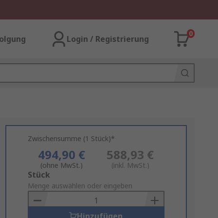
0
olgung
Login / Registrierung
Zwischensumme (1 Stück)*
494,90 €
588,93 €
(ohne MwSt.)
(inkl. MwSt.)
Add
Stück
to
Menge auswählen oder eingeben
Basket
Hinzufügen