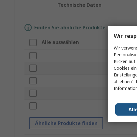
Technische Daten
Finden Sie ähnliche Produkte, indem Sie 
Wir resp
Alle auswählen
Eige
Wir verwend
Personalisi
Marke
Klicken auf 
Cookies ein
Produ
Einstellung
Subty
ablehnen". 
Information
Zur V
Norme
All
Ähnliche Produkte finden