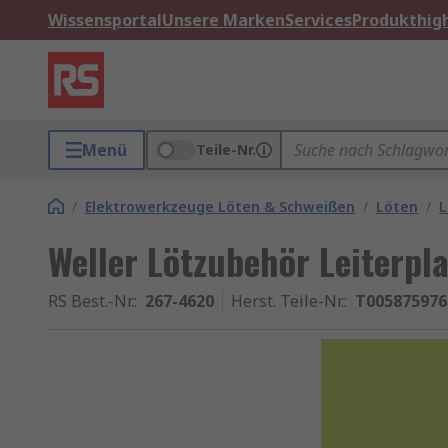
Wissensportal
Unsere Marken
Services
Produkthigh
Menü
Teile-Nr.
/
Elektrowerkzeuge Löten & Schweißen
/
Löten
/
L
Weller Lötzubehör Leiterpl
RS Best.-Nr.
:
267-4620
Herst. Teile-Nr.
:
T00587597