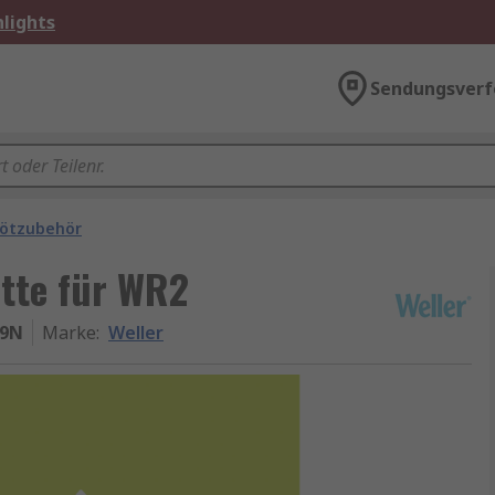
lights
Sendungsverf
ötzubehör
atte für WR2
69N
Marke
:
Weller