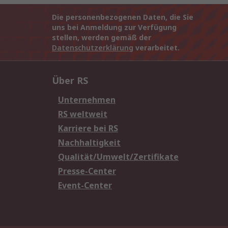
Die personenbezogenen Daten, die Sie
uns bei Anmeldung zur Verfügung
stellen, werden gemäß der
Datenschutzerklärung
verarbeitet.
Über RS
Unternehmen
RS weltweit
Karriere bei RS
Nachhaltigkeit
Qualität/Umwelt/Zertifikate
Presse-Center
Event-Center