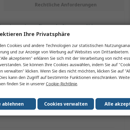
Rechtliche Anforderungen
ein oder mehrere Eigenschaften auswählen.
ektieren Ihre Privatsphäre
nschaft
Wert
en Cookies und andere Technologien zur statistischen Nutzungsanal
erung und zur Anzeige von Werbung auf Websites von Drittanbietern.
Weller
"Alle akzeptieren" erklären Sie sich mit der Verarbeitung von nicht-ess
verstanden. Sie können Ihre Cookies auswählen, indem Sie auf "Cook
kt Typ
Lötzubehör
en verwalten" klicken. Wenn Sie dies nicht möchten, klicken Sie auf "Al
p
Leiterplatte
Dies kann den Zugriff auf bestimmte Funktionen einschränken. Weite
en finden Sie in unserer
Cookie-Richtlinie
.
erwendung mit
WR2
n/Zulassungen
No
e ablehnen
Cookies verwalten
Alle akzep