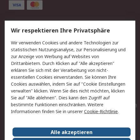
Service
Wir respektieren Ihre Privatsphäre
Value Added Services
Lieferlösungen
Wir verwenden Cookies und andere Technologien zur
Rücksendungen
Kontakt
statistischen Nutzungsanalyse, zur Personalisierung und
Hilfe
Privatkunden
zur Anzeige von Werbung auf Websites von
Drittanbietern. Durch Klicken auf "Alle akzeptieren"
Rechtliches
erklären Sie sich mit der Verarbeitung von nicht-
essentiellen Cookies einverstanden. Sie können Ihre
AGB
Datenschutz
Cookies auswählen, indem Sie auf "Cookie Einstellungen
Cookie-Richtlinie
Zahlungsbedingungen
verwalten" klicken. Wenn Sie dies nicht möchten, klicken
Copyright/Impressum
Entsorgung
Sie auf "Alle ablehnen". Dies kann den Zugriff auf
Elektrogeräte/Batterien
bestimmte Funktionen einschränken. Weitere
Informationen finden Sie in unserer
Cookie-Richtlinie
.
Über RS
Alle akzeptieren
Unternehmen
RS weltweit